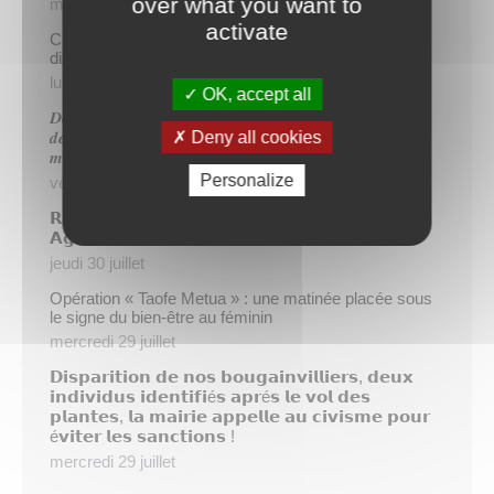
over what you want to
mercredi 5 août
activate
Cinq demandeurs d’emploi de Papeete intègrent le
dispositif TIATURI AMO
lundi 3 août
OK, accept all
𝑫𝒆𝒖𝒙 𝒔𝒂𝒑𝒆𝒖𝒓𝒔-𝒑𝒐𝒎𝒑𝒊𝒆𝒓𝒔 𝒅𝒆 𝑷𝒂𝒑𝒆𝒆𝒕𝒆 𝒂𝒖𝒙 𝒄𝒐̂𝒕𝒆́𝒔 𝒅𝒖
Deny all cookies
𝒅𝒆́𝒕𝒂𝒄𝒉𝒆𝒎𝒆𝒏𝒕 𝒑𝒐𝒍𝒚𝒏𝒆́𝒔𝒊𝒆𝒏 𝒆𝒏 𝒓𝒆𝒏𝒇𝒐𝒓𝒕 𝒅𝒆𝒔 𝒆́𝒒𝒖𝒊𝒑𝒆𝒔
𝒎𝒐𝒃𝒊𝒍𝒊𝒔𝒆́𝒆𝒔 𝒅𝒂𝒏𝒔 𝒍’𝑯𝒆𝒙𝒂𝒈𝒐𝒏𝒆
Personalize
vendredi 31 juillet
𝗥é𝘂𝗻𝗶𝗼𝗻 𝗱’𝗶𝗻𝗳𝗼𝗿𝗺𝗮𝘁𝗶𝗼𝗻 𝘀𝘂𝗿 𝗹𝗮 𝗳𝗶𝗹𝗶è𝗿𝗲
𝗔𝗴𝗿𝗶𝗰𝗼𝗹𝗲
jeudi 30 juillet
Opération « Taofe Metua » : une matinée placée sous
le signe du bien-être au féminin
mercredi 29 juillet
𝗗𝗶𝘀𝗽𝗮𝗿𝗶𝘁𝗶𝗼𝗻 𝗱𝗲 𝗻𝗼𝘀 𝗯𝗼𝘂𝗴𝗮𝗶𝗻𝘃𝗶𝗹𝗹𝗶𝗲𝗿𝘀, 𝗱𝗲𝘂𝘅
𝗶𝗻𝗱𝗶𝘃𝗶𝗱𝘂𝘀 𝗶𝗱𝗲𝗻𝘁𝗶𝗳𝗶é𝘀 𝗮𝗽𝗿é𝘀 𝗹𝗲 𝘃𝗼𝗹 𝗱𝗲𝘀
𝗽𝗹𝗮𝗻𝘁𝗲𝘀, 𝗹𝗮 𝗺𝗮𝗶𝗿𝗶𝗲 𝗮𝗽𝗽𝗲𝗹𝗹𝗲 𝗮𝘂 𝗰𝗶𝘃𝗶𝘀𝗺𝗲 𝗽𝗼𝘂𝗿
é𝘃𝗶𝘁𝗲𝗿 𝗹𝗲𝘀 𝘀𝗮𝗻𝗰𝘁𝗶𝗼𝗻𝘀 !
mercredi 29 juillet