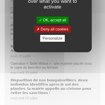
over what you want to
mercredi 5 août
activate
Cinq demandeurs d’emploi de Papeete intègrent le
dispositif TIATURI AMO
lundi 3 août
OK, accept all
𝑫𝒆𝒖𝒙 𝒔𝒂𝒑𝒆𝒖𝒓𝒔-𝒑𝒐𝒎𝒑𝒊𝒆𝒓𝒔 𝒅𝒆 𝑷𝒂𝒑𝒆𝒆𝒕𝒆 𝒂𝒖𝒙 𝒄𝒐̂𝒕𝒆́𝒔 𝒅𝒖
Deny all cookies
𝒅𝒆́𝒕𝒂𝒄𝒉𝒆𝒎𝒆𝒏𝒕 𝒑𝒐𝒍𝒚𝒏𝒆́𝒔𝒊𝒆𝒏 𝒆𝒏 𝒓𝒆𝒏𝒇𝒐𝒓𝒕 𝒅𝒆𝒔 𝒆́𝒒𝒖𝒊𝒑𝒆𝒔
𝒎𝒐𝒃𝒊𝒍𝒊𝒔𝒆́𝒆𝒔 𝒅𝒂𝒏𝒔 𝒍’𝑯𝒆𝒙𝒂𝒈𝒐𝒏𝒆
Personalize
vendredi 31 juillet
𝗥é𝘂𝗻𝗶𝗼𝗻 𝗱’𝗶𝗻𝗳𝗼𝗿𝗺𝗮𝘁𝗶𝗼𝗻 𝘀𝘂𝗿 𝗹𝗮 𝗳𝗶𝗹𝗶è𝗿𝗲
𝗔𝗴𝗿𝗶𝗰𝗼𝗹𝗲
jeudi 30 juillet
Opération « Taofe Metua » : une matinée placée sous
le signe du bien-être au féminin
mercredi 29 juillet
𝗗𝗶𝘀𝗽𝗮𝗿𝗶𝘁𝗶𝗼𝗻 𝗱𝗲 𝗻𝗼𝘀 𝗯𝗼𝘂𝗴𝗮𝗶𝗻𝘃𝗶𝗹𝗹𝗶𝗲𝗿𝘀, 𝗱𝗲𝘂𝘅
𝗶𝗻𝗱𝗶𝘃𝗶𝗱𝘂𝘀 𝗶𝗱𝗲𝗻𝘁𝗶𝗳𝗶é𝘀 𝗮𝗽𝗿é𝘀 𝗹𝗲 𝘃𝗼𝗹 𝗱𝗲𝘀
𝗽𝗹𝗮𝗻𝘁𝗲𝘀, 𝗹𝗮 𝗺𝗮𝗶𝗿𝗶𝗲 𝗮𝗽𝗽𝗲𝗹𝗹𝗲 𝗮𝘂 𝗰𝗶𝘃𝗶𝘀𝗺𝗲 𝗽𝗼𝘂𝗿
é𝘃𝗶𝘁𝗲𝗿 𝗹𝗲𝘀 𝘀𝗮𝗻𝗰𝘁𝗶𝗼𝗻𝘀 !
mercredi 29 juillet