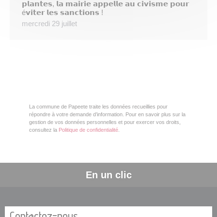
𝗽𝗹𝗮𝗻𝘁𝗲𝘀, 𝗹𝗮 𝗺𝗮𝗶𝗿𝗶𝗲 𝗮𝗽𝗽𝗲𝗹𝗹𝗲 𝗮𝘂 𝗰𝗶𝘃𝗶𝘀𝗺𝗲 𝗽𝗼𝘂𝗿
é𝘃𝗶𝘁𝗲𝗿 𝗹𝗲𝘀 𝘀𝗮𝗻𝗰𝘁𝗶𝗼𝗻𝘀 !
mercredi 29 juillet
La commune de Papeete traite les données recueillies pour
répondre à votre demande d’information. Pour en savoir plus sur la
gestion de vos données personnelles et pour exercer vos droits,
consultez la
Politique de confidentialité
.
En un clic
Contactez-nous