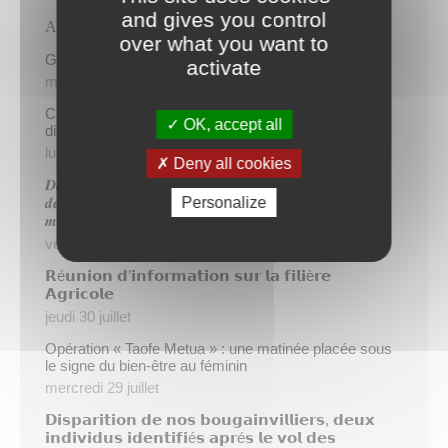
and gives you control
Articles récents
over what you want to
Gratuité du parking de l’HDV le dimanche matin
activate
mercredi 5 août
Cinq demandeurs d’emploi de Papeete intègrent le
OK, accept all
dispositif TIATURI AMO
lundi 3 août
Deny all cookies
𝑫𝒆𝒖𝒙 𝒔𝒂𝒑𝒆𝒖𝒓𝒔-𝒑𝒐𝒎𝒑𝒊𝒆𝒓𝒔 𝒅𝒆 𝑷𝒂𝒑𝒆𝒆𝒕𝒆 𝒂𝒖𝒙 𝒄𝒐̂𝒕𝒆́𝒔 𝒅𝒖
Personalize
𝒅𝒆́𝒕𝒂𝒄𝒉𝒆𝒎𝒆𝒏𝒕 𝒑𝒐𝒍𝒚𝒏𝒆́𝒔𝒊𝒆𝒏 𝒆𝒏 𝒓𝒆𝒏𝒇𝒐𝒓𝒕 𝒅𝒆𝒔 𝒆́𝒒𝒖𝒊𝒑𝒆𝒔
𝒎𝒐𝒃𝒊𝒍𝒊𝒔𝒆́𝒆𝒔 𝒅𝒂𝒏𝒔 𝒍’𝑯𝒆𝒙𝒂𝒈𝒐𝒏𝒆
vendredi 31 juillet
𝗥é𝘂𝗻𝗶𝗼𝗻 𝗱’𝗶𝗻𝗳𝗼𝗿𝗺𝗮𝘁𝗶𝗼𝗻 𝘀𝘂𝗿 𝗹𝗮 𝗳𝗶𝗹𝗶è𝗿𝗲
𝗔𝗴𝗿𝗶𝗰𝗼𝗹𝗲
jeudi 30 juillet
Opération « Taofe Metua » : une matinée placée sous
le signe du bien-être au féminin
mercredi 29 juillet
𝗗𝗶𝘀𝗽𝗮𝗿𝗶𝘁𝗶𝗼𝗻 𝗱𝗲 𝗻𝗼𝘀 𝗯𝗼𝘂𝗴𝗮𝗶𝗻𝘃𝗶𝗹𝗹𝗶𝗲𝗿𝘀, 𝗱𝗲𝘂𝘅
𝗶𝗻𝗱𝗶𝘃𝗶𝗱𝘂𝘀 𝗶𝗱𝗲𝗻𝘁𝗶𝗳𝗶é𝘀 𝗮𝗽𝗿é𝘀 𝗹𝗲 𝘃𝗼𝗹 𝗱𝗲𝘀