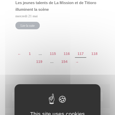
Les jeunes talents de La Mission et de Titioro
illuminent la scène
mercredi 21 mai
Lire la suite
←
1
…
115
116
117
118
119
…
154
→
This site uses cookies