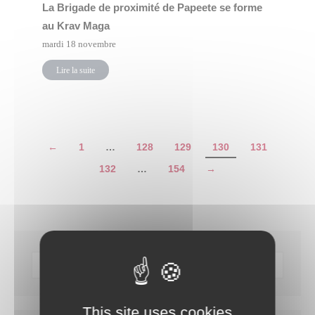
La Brigade de proximité de Papeete se forme
au Krav Maga
mardi 18 novembre
Lire la suite
←
1
…
128
129
130
131
132
…
154
→
This site uses cookies