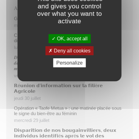
and gives you control
Articles récents
over what you want to
Gratuité du parking de l’HDV le dimanche matin
activate
mercredi 5 août
Cinq demandeurs d’emploi de Papeete intègrent le
OK, accept all
dispositif TIATURI AMO
lundi 3 août
Deny all cookies
𝑫𝒆𝒖𝒙 𝒔𝒂𝒑𝒆𝒖𝒓𝒔-𝒑𝒐𝒎𝒑𝒊𝒆𝒓𝒔 𝒅𝒆 𝑷𝒂𝒑𝒆𝒆𝒕𝒆 𝒂𝒖𝒙 𝒄𝒐̂𝒕𝒆́𝒔 𝒅𝒖
Personalize
𝒅𝒆́𝒕𝒂𝒄𝒉𝒆𝒎𝒆𝒏𝒕 𝒑𝒐𝒍𝒚𝒏𝒆́𝒔𝒊𝒆𝒏 𝒆𝒏 𝒓𝒆𝒏𝒇𝒐𝒓𝒕 𝒅𝒆𝒔 𝒆́𝒒𝒖𝒊𝒑𝒆𝒔
𝒎𝒐𝒃𝒊𝒍𝒊𝒔𝒆́𝒆𝒔 𝒅𝒂𝒏𝒔 𝒍’𝑯𝒆𝒙𝒂𝒈𝒐𝒏𝒆
vendredi 31 juillet
𝗥é𝘂𝗻𝗶𝗼𝗻 𝗱’𝗶𝗻𝗳𝗼𝗿𝗺𝗮𝘁𝗶𝗼𝗻 𝘀𝘂𝗿 𝗹𝗮 𝗳𝗶𝗹𝗶è𝗿𝗲
𝗔𝗴𝗿𝗶𝗰𝗼𝗹𝗲
jeudi 30 juillet
Opération « Taofe Metua » : une matinée placée sous
le signe du bien-être au féminin
mercredi 29 juillet
𝗗𝗶𝘀𝗽𝗮𝗿𝗶𝘁𝗶𝗼𝗻 𝗱𝗲 𝗻𝗼𝘀 𝗯𝗼𝘂𝗴𝗮𝗶𝗻𝘃𝗶𝗹𝗹𝗶𝗲𝗿𝘀, 𝗱𝗲𝘂𝘅
𝗶𝗻𝗱𝗶𝘃𝗶𝗱𝘂𝘀 𝗶𝗱𝗲𝗻𝘁𝗶𝗳𝗶é𝘀 𝗮𝗽𝗿é𝘀 𝗹𝗲 𝘃𝗼𝗹 𝗱𝗲𝘀