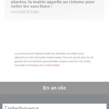
𝗽𝗹𝗮𝗻𝘁𝗲𝘀, 𝗹𝗮 𝗺𝗮𝗶𝗿𝗶𝗲 𝗮𝗽𝗽𝗲𝗹𝗹𝗲 𝗮𝘂 𝗰𝗶𝘃𝗶𝘀𝗺𝗲 𝗽𝗼𝘂𝗿
é𝘃𝗶𝘁𝗲𝗿 𝗹𝗲𝘀 𝘀𝗮𝗻𝗰𝘁𝗶𝗼𝗻𝘀 !
mercredi 29 juillet
La commune de Papeete traite les données recueillies pour
répondre à votre demande d’information. Pour en savoir plus sur la
gestion de vos données personnelles et pour exercer vos droits,
consultez la
Politique de confidentialité
.
En un clic
Contactez-nous