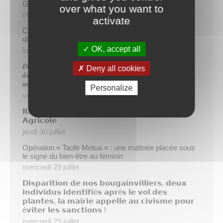
Gratuité du parking de l’HDV le dimanche matin
over what you want to
mercredi 5 août
activate
Cinq demandeurs d’emploi de Papeete intègrent le
dispositif TIATURI AMO
OK, accept all
lundi 3 août
𝑫𝒆𝒖𝒙 𝒔𝒂𝒑𝒆𝒖𝒓𝒔-𝒑𝒐𝒎𝒑𝒊𝒆𝒓𝒔 𝒅𝒆 𝑷𝒂𝒑𝒆𝒆𝒕𝒆 𝒂𝒖𝒙 𝒄𝒐̂𝒕𝒆́𝒔 𝒅𝒖
Deny all cookies
𝒅𝒆́𝒕𝒂𝒄𝒉𝒆𝒎𝒆𝒏𝒕 𝒑𝒐𝒍𝒚𝒏𝒆́𝒔𝒊𝒆𝒏 𝒆𝒏 𝒓𝒆𝒏𝒇𝒐𝒓𝒕 𝒅𝒆𝒔 𝒆́𝒒𝒖𝒊𝒑𝒆𝒔
𝒎𝒐𝒃𝒊𝒍𝒊𝒔𝒆́𝒆𝒔 𝒅𝒂𝒏𝒔 𝒍’𝑯𝒆𝒙𝒂𝒈𝒐𝒏𝒆
Personalize
vendredi 31 juillet
𝗥é𝘂𝗻𝗶𝗼𝗻 𝗱’𝗶𝗻𝗳𝗼𝗿𝗺𝗮𝘁𝗶𝗼𝗻 𝘀𝘂𝗿 𝗹𝗮 𝗳𝗶𝗹𝗶è𝗿𝗲
𝗔𝗴𝗿𝗶𝗰𝗼𝗹𝗲
jeudi 30 juillet
Opération « Taofe Metua » : une matinée placée sous
le signe du bien-être au féminin
mercredi 29 juillet
𝗗𝗶𝘀𝗽𝗮𝗿𝗶𝘁𝗶𝗼𝗻 𝗱𝗲 𝗻𝗼𝘀 𝗯𝗼𝘂𝗴𝗮𝗶𝗻𝘃𝗶𝗹𝗹𝗶𝗲𝗿𝘀, 𝗱𝗲𝘂𝘅
𝗶𝗻𝗱𝗶𝘃𝗶𝗱𝘂𝘀 𝗶𝗱𝗲𝗻𝘁𝗶𝗳𝗶é𝘀 𝗮𝗽𝗿é𝘀 𝗹𝗲 𝘃𝗼𝗹 𝗱𝗲𝘀
𝗽𝗹𝗮𝗻𝘁𝗲𝘀, 𝗹𝗮 𝗺𝗮𝗶𝗿𝗶𝗲 𝗮𝗽𝗽𝗲𝗹𝗹𝗲 𝗮𝘂 𝗰𝗶𝘃𝗶𝘀𝗺𝗲 𝗽𝗼𝘂𝗿
é𝘃𝗶𝘁𝗲𝗿 𝗹𝗲𝘀 𝘀𝗮𝗻𝗰𝘁𝗶𝗼𝗻𝘀 !
mercredi 29 juillet