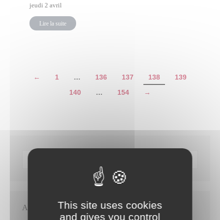
jeudi 2 avril
Lire la suite
←
1
…
136
137
138
139
140
…
154
→
This site uses cookies
Articles récents
and gives you control