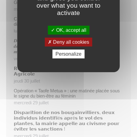
Gratuité du parking de l’HDV le dimanche matin
over what you want to
mercredi 5 août
activate
Cinq demandeurs d’emploi de Papeete intègrent le
dispositif TIATURI AMO
OK, accept all
lundi 3 août
𝑫𝒆𝒖𝒙 𝒔𝒂𝒑𝒆𝒖𝒓𝒔-𝒑𝒐𝒎𝒑𝒊𝒆𝒓𝒔 𝒅𝒆 𝑷𝒂𝒑𝒆𝒆𝒕𝒆 𝒂𝒖𝒙 𝒄𝒐̂𝒕𝒆́𝒔 𝒅𝒖
Deny all cookies
𝒅𝒆́𝒕𝒂𝒄𝒉𝒆𝒎𝒆𝒏𝒕 𝒑𝒐𝒍𝒚𝒏𝒆́𝒔𝒊𝒆𝒏 𝒆𝒏 𝒓𝒆𝒏𝒇𝒐𝒓𝒕 𝒅𝒆𝒔 𝒆́𝒒𝒖𝒊𝒑𝒆𝒔
𝒎𝒐𝒃𝒊𝒍𝒊𝒔𝒆́𝒆𝒔 𝒅𝒂𝒏𝒔 𝒍’𝑯𝒆𝒙𝒂𝒈𝒐𝒏𝒆
Personalize
vendredi 31 juillet
𝗥é𝘂𝗻𝗶𝗼𝗻 𝗱’𝗶𝗻𝗳𝗼𝗿𝗺𝗮𝘁𝗶𝗼𝗻 𝘀𝘂𝗿 𝗹𝗮 𝗳𝗶𝗹𝗶è𝗿𝗲
𝗔𝗴𝗿𝗶𝗰𝗼𝗹𝗲
jeudi 30 juillet
Opération « Taofe Metua » : une matinée placée sous
le signe du bien-être au féminin
mercredi 29 juillet
𝗗𝗶𝘀𝗽𝗮𝗿𝗶𝘁𝗶𝗼𝗻 𝗱𝗲 𝗻𝗼𝘀 𝗯𝗼𝘂𝗴𝗮𝗶𝗻𝘃𝗶𝗹𝗹𝗶𝗲𝗿𝘀, 𝗱𝗲𝘂𝘅
𝗶𝗻𝗱𝗶𝘃𝗶𝗱𝘂𝘀 𝗶𝗱𝗲𝗻𝘁𝗶𝗳𝗶é𝘀 𝗮𝗽𝗿é𝘀 𝗹𝗲 𝘃𝗼𝗹 𝗱𝗲𝘀
𝗽𝗹𝗮𝗻𝘁𝗲𝘀, 𝗹𝗮 𝗺𝗮𝗶𝗿𝗶𝗲 𝗮𝗽𝗽𝗲𝗹𝗹𝗲 𝗮𝘂 𝗰𝗶𝘃𝗶𝘀𝗺𝗲 𝗽𝗼𝘂𝗿
é𝘃𝗶𝘁𝗲𝗿 𝗹𝗲𝘀 𝘀𝗮𝗻𝗰𝘁𝗶𝗼𝗻𝘀 !
mercredi 29 juillet