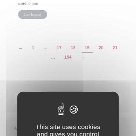
mardi 8 juin
Lire la suite
←
1
…
17
18
19
20
21
…
154
→
This site uses cookies
Articles récents
and gives you control