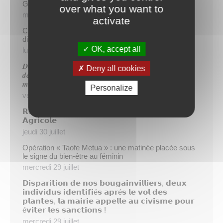
Gratuité du parking de l’HDV le dimanche matin
over what you want to
mercredi 5 août
activate
Cinq demandeurs d’emploi de Papeete intègrent le
dispositif TIATURI AMO
OK, accept all
lundi 3 août
𝑫𝒆𝒖𝒙 𝒔𝒂𝒑𝒆𝒖𝒓𝒔-𝒑𝒐𝒎𝒑𝒊𝒆𝒓𝒔 𝒅𝒆 𝑷𝒂𝒑𝒆𝒆𝒕𝒆 𝒂𝒖𝒙 𝒄𝒐̂𝒕𝒆́𝒔 𝒅𝒖
Deny all cookies
𝒅𝒆́𝒕𝒂𝒄𝒉𝒆𝒎𝒆𝒏𝒕 𝒑𝒐𝒍𝒚𝒏𝒆́𝒔𝒊𝒆𝒏 𝒆𝒏 𝒓𝒆𝒏𝒇𝒐𝒓𝒕 𝒅𝒆𝒔 𝒆́𝒒𝒖𝒊𝒑𝒆𝒔
𝒎𝒐𝒃𝒊𝒍𝒊𝒔𝒆́𝒆𝒔 𝒅𝒂𝒏𝒔 𝒍’𝑯𝒆𝒙𝒂𝒈𝒐𝒏𝒆
Personalize
vendredi 31 juillet
𝗥é𝘂𝗻𝗶𝗼𝗻 𝗱’𝗶𝗻𝗳𝗼𝗿𝗺𝗮𝘁𝗶𝗼𝗻 𝘀𝘂𝗿 𝗹𝗮 𝗳𝗶𝗹𝗶è𝗿𝗲
𝗔𝗴𝗿𝗶𝗰𝗼𝗹𝗲
jeudi 30 juillet
Opération « Taofe Metua » : une matinée placée sous
le signe du bien-être au féminin
mercredi 29 juillet
𝗗𝗶𝘀𝗽𝗮𝗿𝗶𝘁𝗶𝗼𝗻 𝗱𝗲 𝗻𝗼𝘀 𝗯𝗼𝘂𝗴𝗮𝗶𝗻𝘃𝗶𝗹𝗹𝗶𝗲𝗿𝘀, 𝗱𝗲𝘂𝘅
𝗶𝗻𝗱𝗶𝘃𝗶𝗱𝘂𝘀 𝗶𝗱𝗲𝗻𝘁𝗶𝗳𝗶é𝘀 𝗮𝗽𝗿é𝘀 𝗹𝗲 𝘃𝗼𝗹 𝗱𝗲𝘀
𝗽𝗹𝗮𝗻𝘁𝗲𝘀, 𝗹𝗮 𝗺𝗮𝗶𝗿𝗶𝗲 𝗮𝗽𝗽𝗲𝗹𝗹𝗲 𝗮𝘂 𝗰𝗶𝘃𝗶𝘀𝗺𝗲 𝗽𝗼𝘂𝗿
é𝘃𝗶𝘁𝗲𝗿 𝗹𝗲𝘀 𝘀𝗮𝗻𝗰𝘁𝗶𝗼𝗻𝘀 !
mercredi 29 juillet