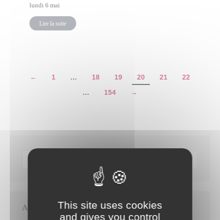
lundi 6 mai
Lire la suite
←
1
…
18
19
20
21
22
…
154
→
This site uses cookies
Articles récents
and gives you control