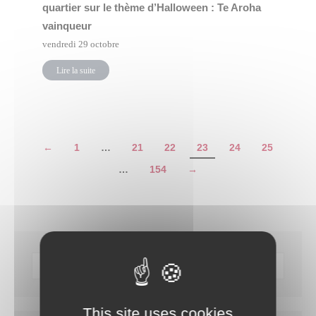
quartier sur le thème d’Halloween : Te Aroha
vainqueur
vendredi 29 octobre
Lire la suite
←
1
…
21
22
23
24
25
…
154
→
This site uses cookies