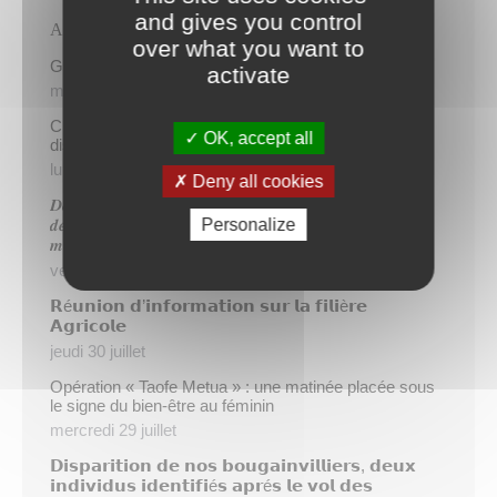
and gives you control
Articles récents
over what you want to
Gratuité du parking de l’HDV le dimanche matin
activate
mercredi 5 août
Cinq demandeurs d’emploi de Papeete intègrent le
OK, accept all
dispositif TIATURI AMO
lundi 3 août
Deny all cookies
𝑫𝒆𝒖𝒙 𝒔𝒂𝒑𝒆𝒖𝒓𝒔-𝒑𝒐𝒎𝒑𝒊𝒆𝒓𝒔 𝒅𝒆 𝑷𝒂𝒑𝒆𝒆𝒕𝒆 𝒂𝒖𝒙 𝒄𝒐̂𝒕𝒆́𝒔 𝒅𝒖
Personalize
𝒅𝒆́𝒕𝒂𝒄𝒉𝒆𝒎𝒆𝒏𝒕 𝒑𝒐𝒍𝒚𝒏𝒆́𝒔𝒊𝒆𝒏 𝒆𝒏 𝒓𝒆𝒏𝒇𝒐𝒓𝒕 𝒅𝒆𝒔 𝒆́𝒒𝒖𝒊𝒑𝒆𝒔
𝒎𝒐𝒃𝒊𝒍𝒊𝒔𝒆́𝒆𝒔 𝒅𝒂𝒏𝒔 𝒍’𝑯𝒆𝒙𝒂𝒈𝒐𝒏𝒆
vendredi 31 juillet
𝗥é𝘂𝗻𝗶𝗼𝗻 𝗱’𝗶𝗻𝗳𝗼𝗿𝗺𝗮𝘁𝗶𝗼𝗻 𝘀𝘂𝗿 𝗹𝗮 𝗳𝗶𝗹𝗶è𝗿𝗲
𝗔𝗴𝗿𝗶𝗰𝗼𝗹𝗲
jeudi 30 juillet
Opération « Taofe Metua » : une matinée placée sous
le signe du bien-être au féminin
mercredi 29 juillet
𝗗𝗶𝘀𝗽𝗮𝗿𝗶𝘁𝗶𝗼𝗻 𝗱𝗲 𝗻𝗼𝘀 𝗯𝗼𝘂𝗴𝗮𝗶𝗻𝘃𝗶𝗹𝗹𝗶𝗲𝗿𝘀, 𝗱𝗲𝘂𝘅
𝗶𝗻𝗱𝗶𝘃𝗶𝗱𝘂𝘀 𝗶𝗱𝗲𝗻𝘁𝗶𝗳𝗶é𝘀 𝗮𝗽𝗿é𝘀 𝗹𝗲 𝘃𝗼𝗹 𝗱𝗲𝘀