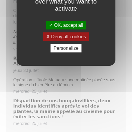
over what you want to
mercredi 5 août
activate
Cinq demandeurs d’emploi de Papeete intègrent le
dispositif TIATURI AMO
lundi 3 août
OK, accept all
𝑫𝒆𝒖𝒙 𝒔𝒂𝒑𝒆𝒖𝒓𝒔-𝒑𝒐𝒎𝒑𝒊𝒆𝒓𝒔 𝒅𝒆 𝑷𝒂𝒑𝒆𝒆𝒕𝒆 𝒂𝒖𝒙 𝒄𝒐̂𝒕𝒆́𝒔 𝒅𝒖
Deny all cookies
𝒅𝒆́𝒕𝒂𝒄𝒉𝒆𝒎𝒆𝒏𝒕 𝒑𝒐𝒍𝒚𝒏𝒆́𝒔𝒊𝒆𝒏 𝒆𝒏 𝒓𝒆𝒏𝒇𝒐𝒓𝒕 𝒅𝒆𝒔 𝒆́𝒒𝒖𝒊𝒑𝒆𝒔
𝒎𝒐𝒃𝒊𝒍𝒊𝒔𝒆́𝒆𝒔 𝒅𝒂𝒏𝒔 𝒍’𝑯𝒆𝒙𝒂𝒈𝒐𝒏𝒆
Personalize
vendredi 31 juillet
𝗥é𝘂𝗻𝗶𝗼𝗻 𝗱’𝗶𝗻𝗳𝗼𝗿𝗺𝗮𝘁𝗶𝗼𝗻 𝘀𝘂𝗿 𝗹𝗮 𝗳𝗶𝗹𝗶è𝗿𝗲
𝗔𝗴𝗿𝗶𝗰𝗼𝗹𝗲
jeudi 30 juillet
Opération « Taofe Metua » : une matinée placée sous
le signe du bien-être au féminin
mercredi 29 juillet
𝗗𝗶𝘀𝗽𝗮𝗿𝗶𝘁𝗶𝗼𝗻 𝗱𝗲 𝗻𝗼𝘀 𝗯𝗼𝘂𝗴𝗮𝗶𝗻𝘃𝗶𝗹𝗹𝗶𝗲𝗿𝘀, 𝗱𝗲𝘂𝘅
𝗶𝗻𝗱𝗶𝘃𝗶𝗱𝘂𝘀 𝗶𝗱𝗲𝗻𝘁𝗶𝗳𝗶é𝘀 𝗮𝗽𝗿é𝘀 𝗹𝗲 𝘃𝗼𝗹 𝗱𝗲𝘀
𝗽𝗹𝗮𝗻𝘁𝗲𝘀, 𝗹𝗮 𝗺𝗮𝗶𝗿𝗶𝗲 𝗮𝗽𝗽𝗲𝗹𝗹𝗲 𝗮𝘂 𝗰𝗶𝘃𝗶𝘀𝗺𝗲 𝗽𝗼𝘂𝗿
é𝘃𝗶𝘁𝗲𝗿 𝗹𝗲𝘀 𝘀𝗮𝗻𝗰𝘁𝗶𝗼𝗻𝘀 !
mercredi 29 juillet