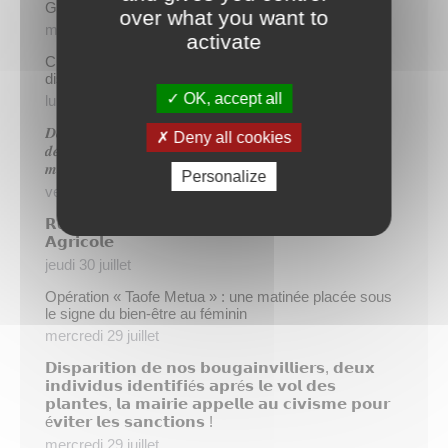
Gratuité du parking de l’HDV le dimanche matin
over what you want to
mercredi 5 août
activate
Cinq demandeurs d’emploi de Papeete intègrent le
dispositif TIATURI AMO
OK, accept all
lundi 3 août
𝑫𝒆𝒖𝒙 𝒔𝒂𝒑𝒆𝒖𝒓𝒔-𝒑𝒐𝒎𝒑𝒊𝒆𝒓𝒔 𝒅𝒆 𝑷𝒂𝒑𝒆𝒆𝒕𝒆 𝒂𝒖𝒙 𝒄𝒐̂𝒕𝒆́𝒔 𝒅𝒖
Deny all cookies
𝒅𝒆́𝒕𝒂𝒄𝒉𝒆𝒎𝒆𝒏𝒕 𝒑𝒐𝒍𝒚𝒏𝒆́𝒔𝒊𝒆𝒏 𝒆𝒏 𝒓𝒆𝒏𝒇𝒐𝒓𝒕 𝒅𝒆𝒔 𝒆́𝒒𝒖𝒊𝒑𝒆𝒔
𝒎𝒐𝒃𝒊𝒍𝒊𝒔𝒆́𝒆𝒔 𝒅𝒂𝒏𝒔 𝒍’𝑯𝒆𝒙𝒂𝒈𝒐𝒏𝒆
Personalize
vendredi 31 juillet
𝗥é𝘂𝗻𝗶𝗼𝗻 𝗱’𝗶𝗻𝗳𝗼𝗿𝗺𝗮𝘁𝗶𝗼𝗻 𝘀𝘂𝗿 𝗹𝗮 𝗳𝗶𝗹𝗶è𝗿𝗲
𝗔𝗴𝗿𝗶𝗰𝗼𝗹𝗲
jeudi 30 juillet
Opération « Taofe Metua » : une matinée placée sous
le signe du bien-être au féminin
mercredi 29 juillet
𝗗𝗶𝘀𝗽𝗮𝗿𝗶𝘁𝗶𝗼𝗻 𝗱𝗲 𝗻𝗼𝘀 𝗯𝗼𝘂𝗴𝗮𝗶𝗻𝘃𝗶𝗹𝗹𝗶𝗲𝗿𝘀, 𝗱𝗲𝘂𝘅
𝗶𝗻𝗱𝗶𝘃𝗶𝗱𝘂𝘀 𝗶𝗱𝗲𝗻𝘁𝗶𝗳𝗶é𝘀 𝗮𝗽𝗿é𝘀 𝗹𝗲 𝘃𝗼𝗹 𝗱𝗲𝘀
𝗽𝗹𝗮𝗻𝘁𝗲𝘀, 𝗹𝗮 𝗺𝗮𝗶𝗿𝗶𝗲 𝗮𝗽𝗽𝗲𝗹𝗹𝗲 𝗮𝘂 𝗰𝗶𝘃𝗶𝘀𝗺𝗲 𝗽𝗼𝘂𝗿
é𝘃𝗶𝘁𝗲𝗿 𝗹𝗲𝘀 𝘀𝗮𝗻𝗰𝘁𝗶𝗼𝗻𝘀 !
mercredi 29 juillet