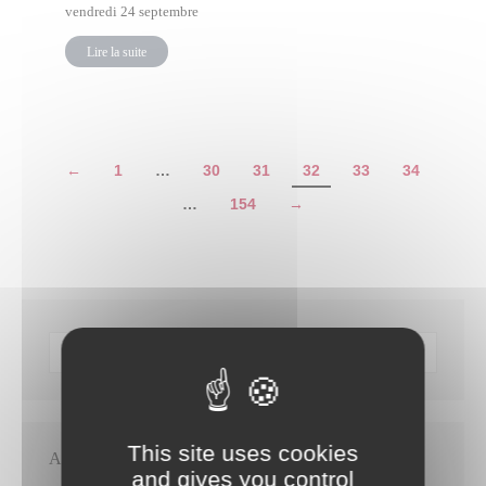
vendredi 24 septembre
Lire la suite
←
1
…
30
31
32
33
34
…
154
→
This site uses cookies
Articles récents
and gives you control