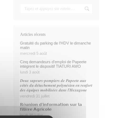
Articles récents
Gratuité du parking de l’HDV le dimanche
matin
mercredi 5 août
Cinq demandeurs d’emploi de Papeete
intègrent le dispositif TIATURI AMO
lundi 3 août
𝑫𝒆𝒖𝒙 𝒔𝒂𝒑𝒆𝒖𝒓𝒔-𝒑𝒐𝒎𝒑𝒊𝒆𝒓𝒔 𝒅𝒆 𝑷𝒂𝒑𝒆𝒆𝒕𝒆 𝒂𝒖𝒙
𝒄𝒐̂𝒕𝒆́𝒔 𝒅𝒖 𝒅𝒆́𝒕𝒂𝒄𝒉𝒆𝒎𝒆𝒏𝒕 𝒑𝒐𝒍𝒚𝒏𝒆́𝒔𝒊𝒆𝒏 𝒆𝒏 𝒓𝒆𝒏𝒇𝒐𝒓𝒕
𝒅𝒆𝒔 𝒆́𝒒𝒖𝒊𝒑𝒆𝒔 𝒎𝒐𝒃𝒊𝒍𝒊𝒔𝒆́𝒆𝒔 𝒅𝒂𝒏𝒔 𝒍’𝑯𝒆𝒙𝒂𝒈𝒐𝒏𝒆
vendredi 31 juillet
𝗥é𝘂𝗻𝗶𝗼𝗻 𝗱’𝗶𝗻𝗳𝗼𝗿𝗺𝗮𝘁𝗶𝗼𝗻 𝘀𝘂𝗿 𝗹𝗮
𝗳𝗶𝗹𝗶è𝗿𝗲 𝗔𝗴𝗿𝗶𝗰𝗼𝗹𝗲
jeudi 30 juillet