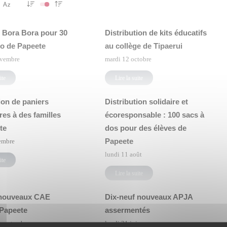
n Bora Bora pour 30
Distribution de kits éducatifs
o de Papeete
au collège de Tipaerui
ovembre
mardi 12 octobre
ite
Lire la suite
ion de paniers
Distribution solidaire et
res à des familles
écoresponsable : 100 sacs à
te
dos pour des élèves de
Papeete
embre
lundi 11 août
ite
Lire la suite
 nouveaux CAE
Dix-neuf nouveaux APJA
 Papeete
assermentés
 septembre
lundi 21 juin