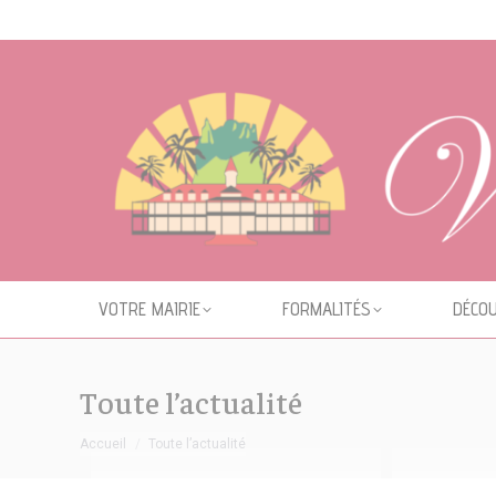
Cookies management panel
VOTRE MAIRIE
FORMALITÉS
DÉCOU
Toute l’actualité
Vous êtes ici :
Accueil
Toute l’actualité