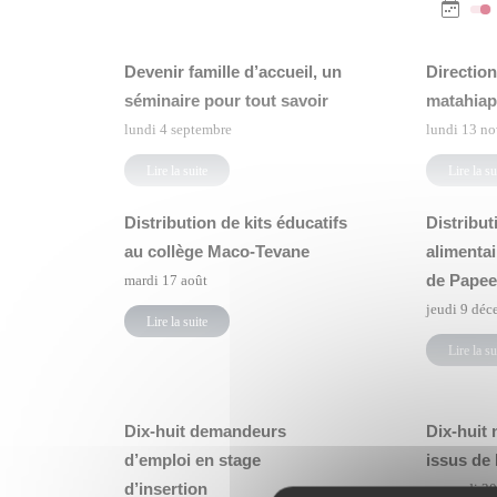
Devenir famille d’accueil, un
Directio
séminaire pour tout savoir
matahiap
lundi 4 septembre
lundi 13 n
Lire la suite
Lire la su
Distribution de kits éducatifs
Distribut
au collège Maco-Tevane
alimentai
de Papee
mardi 17 août
jeudi 9 déc
Lire la suite
Lire la su
Dix-huit demandeurs
Dix-huit
d’emploi en stage
issus de
d’insertion
mercredi 30