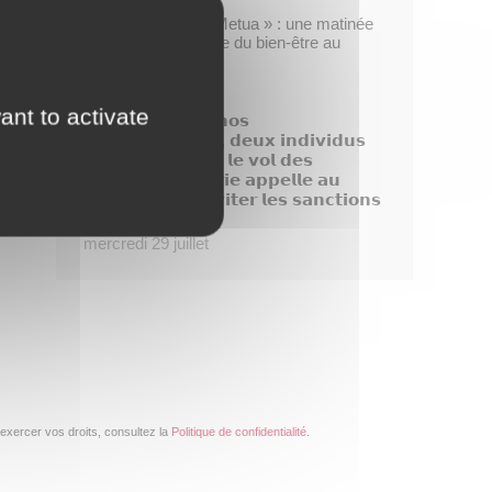
Opération « Taofe Metua » : une matinée
placée sous le signe du bien-être au
féminin
mercredi 29 juillet
ant to activate
𝗗𝗶𝘀𝗽𝗮𝗿𝗶𝘁𝗶𝗼𝗻 𝗱𝗲 𝗻𝗼𝘀
𝗯𝗼𝘂𝗴𝗮𝗶𝗻𝘃𝗶𝗹𝗹𝗶𝗲𝗿𝘀, 𝗱𝗲𝘂𝘅 𝗶𝗻𝗱𝗶𝘃𝗶𝗱𝘂𝘀
𝗶𝗱𝗲𝗻𝘁𝗶𝗳𝗶é𝘀 𝗮𝗽𝗿é𝘀 𝗹𝗲 𝘃𝗼𝗹 𝗱𝗲𝘀
𝗽𝗹𝗮𝗻𝘁𝗲𝘀, 𝗹𝗮 𝗺𝗮𝗶𝗿𝗶𝗲 𝗮𝗽𝗽𝗲𝗹𝗹𝗲 𝗮𝘂
𝗰𝗶𝘃𝗶𝘀𝗺𝗲 𝗽𝗼𝘂𝗿 é𝘃𝗶𝘁𝗲𝗿 𝗹𝗲𝘀 𝘀𝗮𝗻𝗰𝘁𝗶𝗼𝗻𝘀
!
mercredi 29 juillet
exercer vos droits, consultez la
Politique de confidentialité
.