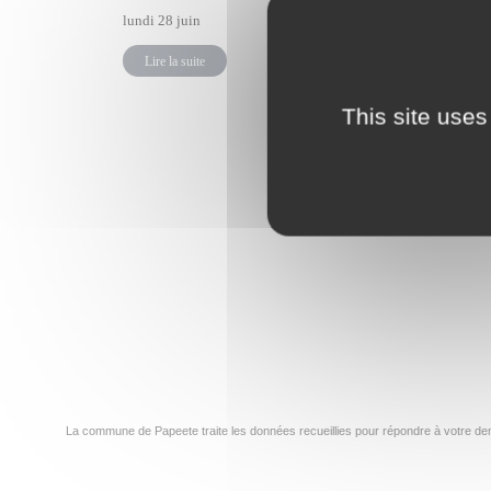
lundi 28 juin
Lire la su
Lire la suite
This site uses
←
1
…
32
33
La commune de Papeete traite les données recueillies pour répondre à votre dem