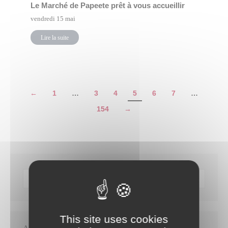
Le Marché de Papeete prêt à vous accueillir
vendredi 15 mai
Lire la suite
←
1
…
3
4
5
6
7
…
154
→
This site uses cookies