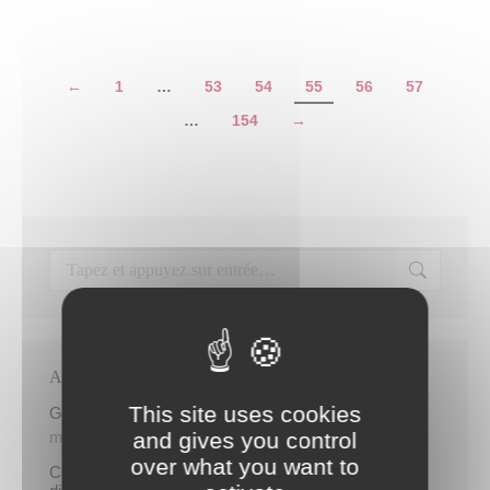
←
1
…
53
54
55
56
57
…
154
→
Articles récents
This site uses cookies
Gratuité du parking de l’HDV le dimanche matin
and gives you control
mercredi 5 août
over what you want to
Cinq demandeurs d’emploi de Papeete intègrent le