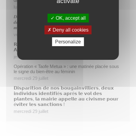
activate
dispositif TIATURI AMO
lundi 3 août
𝑫𝒆𝒖𝒙 𝒔𝒂𝒑𝒆𝒖𝒓𝒔-𝒑𝒐𝒎𝒑𝒊𝒆𝒓𝒔 𝒅𝒆 𝑷𝒂𝒑𝒆𝒆𝒕𝒆 𝒂𝒖𝒙 𝒄𝒐̂𝒕𝒆́𝒔 𝒅𝒖
OK, accept all
𝒅𝒆́𝒕𝒂𝒄𝒉𝒆𝒎𝒆𝒏𝒕 𝒑𝒐𝒍𝒚𝒏𝒆́𝒔𝒊𝒆𝒏 𝒆𝒏 𝒓𝒆𝒏𝒇𝒐𝒓𝒕 𝒅𝒆𝒔 𝒆́𝒒𝒖𝒊𝒑𝒆𝒔
𝒎𝒐𝒃𝒊𝒍𝒊𝒔𝒆́𝒆𝒔 𝒅𝒂𝒏𝒔 𝒍’𝑯𝒆𝒙𝒂𝒈𝒐𝒏𝒆
Deny all cookies
vendredi 31 juillet
Personalize
𝗥é𝘂𝗻𝗶𝗼𝗻 𝗱’𝗶𝗻𝗳𝗼𝗿𝗺𝗮𝘁𝗶𝗼𝗻 𝘀𝘂𝗿 𝗹𝗮 𝗳𝗶𝗹𝗶è𝗿𝗲
𝗔𝗴𝗿𝗶𝗰𝗼𝗹𝗲
jeudi 30 juillet
Opération « Taofe Metua » : une matinée placée sous
le signe du bien-être au féminin
mercredi 29 juillet
𝗗𝗶𝘀𝗽𝗮𝗿𝗶𝘁𝗶𝗼𝗻 𝗱𝗲 𝗻𝗼𝘀 𝗯𝗼𝘂𝗴𝗮𝗶𝗻𝘃𝗶𝗹𝗹𝗶𝗲𝗿𝘀, 𝗱𝗲𝘂𝘅
𝗶𝗻𝗱𝗶𝘃𝗶𝗱𝘂𝘀 𝗶𝗱𝗲𝗻𝘁𝗶𝗳𝗶é𝘀 𝗮𝗽𝗿é𝘀 𝗹𝗲 𝘃𝗼𝗹 𝗱𝗲𝘀
𝗽𝗹𝗮𝗻𝘁𝗲𝘀, 𝗹𝗮 𝗺𝗮𝗶𝗿𝗶𝗲 𝗮𝗽𝗽𝗲𝗹𝗹𝗲 𝗮𝘂 𝗰𝗶𝘃𝗶𝘀𝗺𝗲 𝗽𝗼𝘂𝗿
é𝘃𝗶𝘁𝗲𝗿 𝗹𝗲𝘀 𝘀𝗮𝗻𝗰𝘁𝗶𝗼𝗻𝘀 !
mercredi 29 juillet