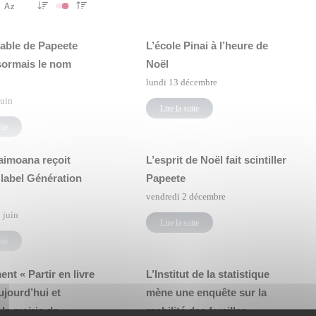
table de Papeete
L’école Pinai à l’heure de
sormais le nom
Noël
lundi 13 décembre
juin
Lire la suite
ite
aimoana reçoit
L’esprit de Noël fait scintiller
 label Génération
Papeete
vendredi 2 décembre
 juin
Lire la suite
ite
nt « Partir en livre
L’Institut de la statistique
aujourd’hui et
mène une enquête sur la
la mairie de
mobilité des familles