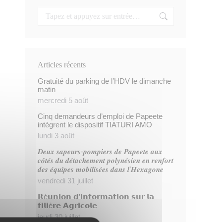
Articles récents
Gratuité du parking de l’HDV le dimanche
matin
mercredi 5 août
Cinq demandeurs d’emploi de Papeete
intègrent le dispositif TIATURI AMO
lundi 3 août
𝑫𝒆𝒖𝒙 𝒔𝒂𝒑𝒆𝒖𝒓𝒔-𝒑𝒐𝒎𝒑𝒊𝒆𝒓𝒔 𝒅𝒆 𝑷𝒂𝒑𝒆𝒆𝒕𝒆 𝒂𝒖𝒙
𝒄𝒐̂𝒕𝒆́𝒔 𝒅𝒖 𝒅𝒆́𝒕𝒂𝒄𝒉𝒆𝒎𝒆𝒏𝒕 𝒑𝒐𝒍𝒚𝒏𝒆́𝒔𝒊𝒆𝒏 𝒆𝒏 𝒓𝒆𝒏𝒇𝒐𝒓𝒕
𝒅𝒆𝒔 𝒆́𝒒𝒖𝒊𝒑𝒆𝒔 𝒎𝒐𝒃𝒊𝒍𝒊𝒔𝒆́𝒆𝒔 𝒅𝒂𝒏𝒔 𝒍’𝑯𝒆𝒙𝒂𝒈𝒐𝒏𝒆
vendredi 31 juillet
𝗥é𝘂𝗻𝗶𝗼𝗻 𝗱’𝗶𝗻𝗳𝗼𝗿𝗺𝗮𝘁𝗶𝗼𝗻 𝘀𝘂𝗿 𝗹𝗮
𝗳𝗶𝗹𝗶è𝗿𝗲 𝗔𝗴𝗿𝗶𝗰𝗼𝗹𝗲
jeudi 30 juillet