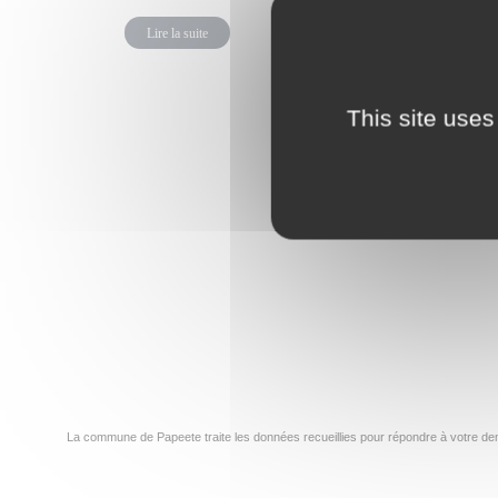
Papeete!
Lire la suite
jeudi 7 juill
Lire la su
This site uses
←
1
…
59
60
La commune de Papeete traite les données recueillies pour répondre à votre dem