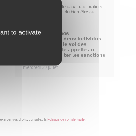
Opération « Taofe Metua » : une matinée
placée sous le signe du bien-être au
féminin
mercredi 29 juillet
ant to activate
𝗗𝗶𝘀𝗽𝗮𝗿𝗶𝘁𝗶𝗼𝗻 𝗱𝗲 𝗻𝗼𝘀
𝗯𝗼𝘂𝗴𝗮𝗶𝗻𝘃𝗶𝗹𝗹𝗶𝗲𝗿𝘀, 𝗱𝗲𝘂𝘅 𝗶𝗻𝗱𝗶𝘃𝗶𝗱𝘂𝘀
𝗶𝗱𝗲𝗻𝘁𝗶𝗳𝗶é𝘀 𝗮𝗽𝗿é𝘀 𝗹𝗲 𝘃𝗼𝗹 𝗱𝗲𝘀
𝗽𝗹𝗮𝗻𝘁𝗲𝘀, 𝗹𝗮 𝗺𝗮𝗶𝗿𝗶𝗲 𝗮𝗽𝗽𝗲𝗹𝗹𝗲 𝗮𝘂
𝗰𝗶𝘃𝗶𝘀𝗺𝗲 𝗽𝗼𝘂𝗿 é𝘃𝗶𝘁𝗲𝗿 𝗹𝗲𝘀 𝘀𝗮𝗻𝗰𝘁𝗶𝗼𝗻𝘀
!
mercredi 29 juillet
exercer vos droits, consultez la
Politique de confidentialité
.