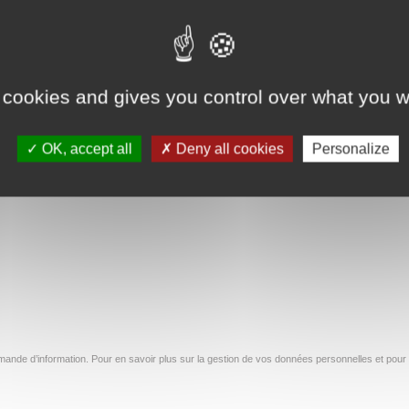
mardi 21 janvier
et
Lire la suite
ite
 cookies and gives you control over what you w
OK, accept all
Deny all cookies
Personalize
61
62
63
…
154
→
ande d’information. Pour en savoir plus sur la gestion de vos données personnelles et pour 