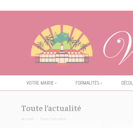
Cookies management panel
VOTRE MAIRIE
FORMALITÉS
DÉCOU
Toute l’actualité
Vous êtes ici :
Accueil
Toute l’actualité