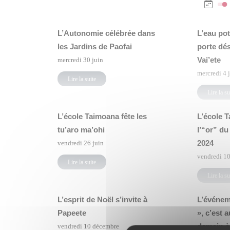
L’Autonomie célébrée dans
L’eau po
les Jardins de Paofai
porte dé
Vai’ete
mercredi 30 juin
mercredi 4 
Lire la suite
Lire la su
L’école Taimoana fête les
L’école T
tu’aro ma’ohi
l’“or” du
2024
vendredi 26 juin
vendredi 10
Lire la suite
Lire la su
L’esprit de Noël s’invite à
L’événeme
Papeete
», c’est 
demain à 
vendredi 10 décembre