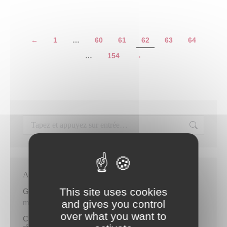
←
1
…
60
61
62
63
64
…
154
→
Articles récents
This site uses cookies
Gratuité du parking de l’HDV le dimanche matin
and gives you control
mercredi 5 août
over what you want to
Cinq demandeurs d’emploi de Papeete intègrent le