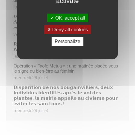
activate
dispositif TIATURI AMO
lundi 3 août
𝑫𝒆𝒖𝒙 𝒔𝒂𝒑𝒆𝒖𝒓𝒔-𝒑𝒐𝒎𝒑𝒊𝒆𝒓𝒔 𝒅𝒆 𝑷𝒂𝒑𝒆𝒆𝒕𝒆 𝒂𝒖𝒙 𝒄𝒐̂𝒕𝒆́𝒔 𝒅𝒖
OK, accept all
𝒅𝒆́𝒕𝒂𝒄𝒉𝒆𝒎𝒆𝒏𝒕 𝒑𝒐𝒍𝒚𝒏𝒆́𝒔𝒊𝒆𝒏 𝒆𝒏 𝒓𝒆𝒏𝒇𝒐𝒓𝒕 𝒅𝒆𝒔 𝒆́𝒒𝒖𝒊𝒑𝒆𝒔
𝒎𝒐𝒃𝒊𝒍𝒊𝒔𝒆́𝒆𝒔 𝒅𝒂𝒏𝒔 𝒍’𝑯𝒆𝒙𝒂𝒈𝒐𝒏𝒆
Deny all cookies
vendredi 31 juillet
Personalize
𝗥é𝘂𝗻𝗶𝗼𝗻 𝗱’𝗶𝗻𝗳𝗼𝗿𝗺𝗮𝘁𝗶𝗼𝗻 𝘀𝘂𝗿 𝗹𝗮 𝗳𝗶𝗹𝗶è𝗿𝗲
𝗔𝗴𝗿𝗶𝗰𝗼𝗹𝗲
jeudi 30 juillet
Opération « Taofe Metua » : une matinée placée sous
le signe du bien-être au féminin
mercredi 29 juillet
𝗗𝗶𝘀𝗽𝗮𝗿𝗶𝘁𝗶𝗼𝗻 𝗱𝗲 𝗻𝗼𝘀 𝗯𝗼𝘂𝗴𝗮𝗶𝗻𝘃𝗶𝗹𝗹𝗶𝗲𝗿𝘀, 𝗱𝗲𝘂𝘅
𝗶𝗻𝗱𝗶𝘃𝗶𝗱𝘂𝘀 𝗶𝗱𝗲𝗻𝘁𝗶𝗳𝗶é𝘀 𝗮𝗽𝗿é𝘀 𝗹𝗲 𝘃𝗼𝗹 𝗱𝗲𝘀
𝗽𝗹𝗮𝗻𝘁𝗲𝘀, 𝗹𝗮 𝗺𝗮𝗶𝗿𝗶𝗲 𝗮𝗽𝗽𝗲𝗹𝗹𝗲 𝗮𝘂 𝗰𝗶𝘃𝗶𝘀𝗺𝗲 𝗽𝗼𝘂𝗿
é𝘃𝗶𝘁𝗲𝗿 𝗹𝗲𝘀 𝘀𝗮𝗻𝗰𝘁𝗶𝗼𝗻𝘀 !
mercredi 29 juillet