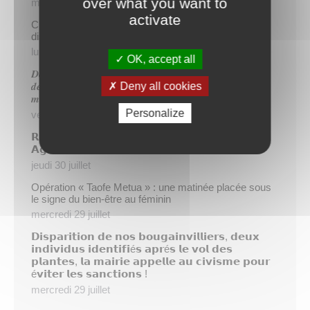
over what you want to
mercredi 5 août
activate
Cinq demandeurs d’emploi de Papeete intègrent le
dispositif TIATURI AMO
lundi 3 août
OK, accept all
𝑫𝒆𝒖𝒙 𝒔𝒂𝒑𝒆𝒖𝒓𝒔-𝒑𝒐𝒎𝒑𝒊𝒆𝒓𝒔 𝒅𝒆 𝑷𝒂𝒑𝒆𝒆𝒕𝒆 𝒂𝒖𝒙 𝒄𝒐̂𝒕𝒆́𝒔 𝒅𝒖
Deny all cookies
𝒅𝒆́𝒕𝒂𝒄𝒉𝒆𝒎𝒆𝒏𝒕 𝒑𝒐𝒍𝒚𝒏𝒆́𝒔𝒊𝒆𝒏 𝒆𝒏 𝒓𝒆𝒏𝒇𝒐𝒓𝒕 𝒅𝒆𝒔 𝒆́𝒒𝒖𝒊𝒑𝒆𝒔
𝒎𝒐𝒃𝒊𝒍𝒊𝒔𝒆́𝒆𝒔 𝒅𝒂𝒏𝒔 𝒍’𝑯𝒆𝒙𝒂𝒈𝒐𝒏𝒆
Personalize
vendredi 31 juillet
𝗥é𝘂𝗻𝗶𝗼𝗻 𝗱’𝗶𝗻𝗳𝗼𝗿𝗺𝗮𝘁𝗶𝗼𝗻 𝘀𝘂𝗿 𝗹𝗮 𝗳𝗶𝗹𝗶è𝗿𝗲
𝗔𝗴𝗿𝗶𝗰𝗼𝗹𝗲
jeudi 30 juillet
Opération « Taofe Metua » : une matinée placée sous
le signe du bien-être au féminin
mercredi 29 juillet
𝗗𝗶𝘀𝗽𝗮𝗿𝗶𝘁𝗶𝗼𝗻 𝗱𝗲 𝗻𝗼𝘀 𝗯𝗼𝘂𝗴𝗮𝗶𝗻𝘃𝗶𝗹𝗹𝗶𝗲𝗿𝘀, 𝗱𝗲𝘂𝘅
𝗶𝗻𝗱𝗶𝘃𝗶𝗱𝘂𝘀 𝗶𝗱𝗲𝗻𝘁𝗶𝗳𝗶é𝘀 𝗮𝗽𝗿é𝘀 𝗹𝗲 𝘃𝗼𝗹 𝗱𝗲𝘀
𝗽𝗹𝗮𝗻𝘁𝗲𝘀, 𝗹𝗮 𝗺𝗮𝗶𝗿𝗶𝗲 𝗮𝗽𝗽𝗲𝗹𝗹𝗲 𝗮𝘂 𝗰𝗶𝘃𝗶𝘀𝗺𝗲 𝗽𝗼𝘂𝗿
é𝘃𝗶𝘁𝗲𝗿 𝗹𝗲𝘀 𝘀𝗮𝗻𝗰𝘁𝗶𝗼𝗻𝘀 !
mercredi 29 juillet