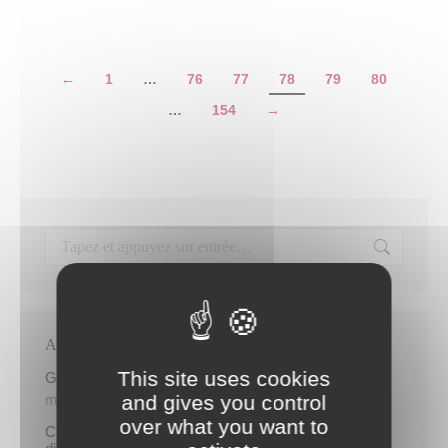
←
1
…
76
77
78
79
80
…
154
→
Articles récents
This site uses cookies
Gratuité du parking de l’HDV le dimanche matin
and gives you control
mercredi 5 août
over what you want to
Cinq demandeurs d’emploi de Papeete intègrent le