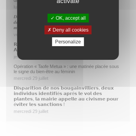
activate
dispositif TIATURI AMO
lundi 3 août
𝑫𝒆𝒖𝒙 𝒔𝒂𝒑𝒆𝒖𝒓𝒔-𝒑𝒐𝒎𝒑𝒊𝒆𝒓𝒔 𝒅𝒆 𝑷𝒂𝒑𝒆𝒆𝒕𝒆 𝒂𝒖𝒙 𝒄𝒐̂𝒕𝒆́𝒔 𝒅𝒖
OK, accept all
𝒅𝒆́𝒕𝒂𝒄𝒉𝒆𝒎𝒆𝒏𝒕 𝒑𝒐𝒍𝒚𝒏𝒆́𝒔𝒊𝒆𝒏 𝒆𝒏 𝒓𝒆𝒏𝒇𝒐𝒓𝒕 𝒅𝒆𝒔 𝒆́𝒒𝒖𝒊𝒑𝒆𝒔
𝒎𝒐𝒃𝒊𝒍𝒊𝒔𝒆́𝒆𝒔 𝒅𝒂𝒏𝒔 𝒍’𝑯𝒆𝒙𝒂𝒈𝒐𝒏𝒆
Deny all cookies
vendredi 31 juillet
Personalize
𝗥é𝘂𝗻𝗶𝗼𝗻 𝗱’𝗶𝗻𝗳𝗼𝗿𝗺𝗮𝘁𝗶𝗼𝗻 𝘀𝘂𝗿 𝗹𝗮 𝗳𝗶𝗹𝗶è𝗿𝗲
𝗔𝗴𝗿𝗶𝗰𝗼𝗹𝗲
jeudi 30 juillet
Opération « Taofe Metua » : une matinée placée sous
le signe du bien-être au féminin
mercredi 29 juillet
𝗗𝗶𝘀𝗽𝗮𝗿𝗶𝘁𝗶𝗼𝗻 𝗱𝗲 𝗻𝗼𝘀 𝗯𝗼𝘂𝗴𝗮𝗶𝗻𝘃𝗶𝗹𝗹𝗶𝗲𝗿𝘀, 𝗱𝗲𝘂𝘅
𝗶𝗻𝗱𝗶𝘃𝗶𝗱𝘂𝘀 𝗶𝗱𝗲𝗻𝘁𝗶𝗳𝗶é𝘀 𝗮𝗽𝗿é𝘀 𝗹𝗲 𝘃𝗼𝗹 𝗱𝗲𝘀
𝗽𝗹𝗮𝗻𝘁𝗲𝘀, 𝗹𝗮 𝗺𝗮𝗶𝗿𝗶𝗲 𝗮𝗽𝗽𝗲𝗹𝗹𝗲 𝗮𝘂 𝗰𝗶𝘃𝗶𝘀𝗺𝗲 𝗽𝗼𝘂𝗿
é𝘃𝗶𝘁𝗲𝗿 𝗹𝗲𝘀 𝘀𝗮𝗻𝗰𝘁𝗶𝗼𝗻𝘀 !
mercredi 29 juillet