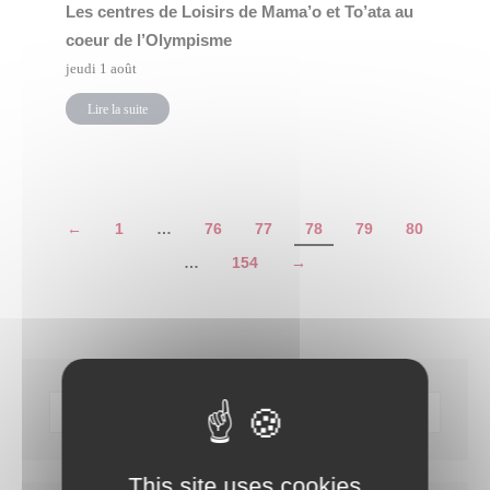
Les centres de Loisirs de Mama’o et To’ata au
coeur de l’Olympisme
jeudi 1 août
Lire la suite
←
1
…
76
77
78
79
80
…
154
→
This site uses cookies