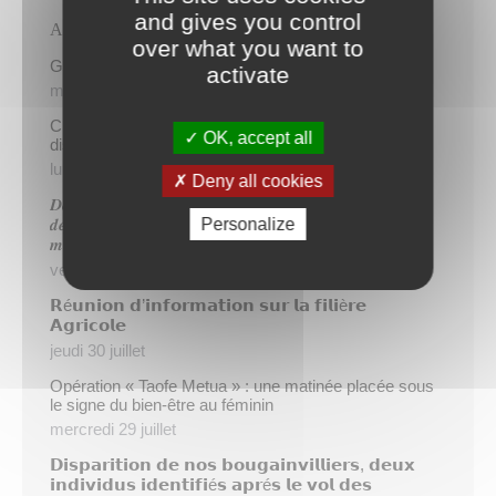
and gives you control
Articles récents
over what you want to
Gratuité du parking de l’HDV le dimanche matin
activate
mercredi 5 août
Cinq demandeurs d’emploi de Papeete intègrent le
OK, accept all
dispositif TIATURI AMO
lundi 3 août
Deny all cookies
𝑫𝒆𝒖𝒙 𝒔𝒂𝒑𝒆𝒖𝒓𝒔-𝒑𝒐𝒎𝒑𝒊𝒆𝒓𝒔 𝒅𝒆 𝑷𝒂𝒑𝒆𝒆𝒕𝒆 𝒂𝒖𝒙 𝒄𝒐̂𝒕𝒆́𝒔 𝒅𝒖
Personalize
𝒅𝒆́𝒕𝒂𝒄𝒉𝒆𝒎𝒆𝒏𝒕 𝒑𝒐𝒍𝒚𝒏𝒆́𝒔𝒊𝒆𝒏 𝒆𝒏 𝒓𝒆𝒏𝒇𝒐𝒓𝒕 𝒅𝒆𝒔 𝒆́𝒒𝒖𝒊𝒑𝒆𝒔
𝒎𝒐𝒃𝒊𝒍𝒊𝒔𝒆́𝒆𝒔 𝒅𝒂𝒏𝒔 𝒍’𝑯𝒆𝒙𝒂𝒈𝒐𝒏𝒆
vendredi 31 juillet
𝗥é𝘂𝗻𝗶𝗼𝗻 𝗱’𝗶𝗻𝗳𝗼𝗿𝗺𝗮𝘁𝗶𝗼𝗻 𝘀𝘂𝗿 𝗹𝗮 𝗳𝗶𝗹𝗶è𝗿𝗲
𝗔𝗴𝗿𝗶𝗰𝗼𝗹𝗲
jeudi 30 juillet
Opération « Taofe Metua » : une matinée placée sous
le signe du bien-être au féminin
mercredi 29 juillet
𝗗𝗶𝘀𝗽𝗮𝗿𝗶𝘁𝗶𝗼𝗻 𝗱𝗲 𝗻𝗼𝘀 𝗯𝗼𝘂𝗴𝗮𝗶𝗻𝘃𝗶𝗹𝗹𝗶𝗲𝗿𝘀, 𝗱𝗲𝘂𝘅
𝗶𝗻𝗱𝗶𝘃𝗶𝗱𝘂𝘀 𝗶𝗱𝗲𝗻𝘁𝗶𝗳𝗶é𝘀 𝗮𝗽𝗿é𝘀 𝗹𝗲 𝘃𝗼𝗹 𝗱𝗲𝘀