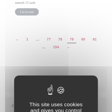
samedi 15 août
Lire la suite
←
1
…
77
78
79
80
81
…
154
→
This site uses cookies
Articles récents
and gives you control