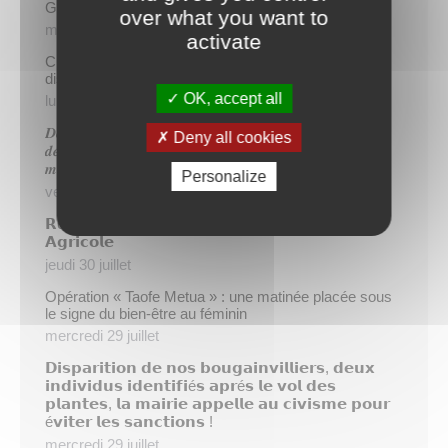
Gratuité du parking de l’HDV le dimanche matin
over what you want to
mercredi 5 août
activate
Cinq demandeurs d’emploi de Papeete intègrent le
dispositif TIATURI AMO
OK, accept all
lundi 3 août
𝑫𝒆𝒖𝒙 𝒔𝒂𝒑𝒆𝒖𝒓𝒔-𝒑𝒐𝒎𝒑𝒊𝒆𝒓𝒔 𝒅𝒆 𝑷𝒂𝒑𝒆𝒆𝒕𝒆 𝒂𝒖𝒙 𝒄𝒐̂𝒕𝒆́𝒔 𝒅𝒖
Deny all cookies
𝒅𝒆́𝒕𝒂𝒄𝒉𝒆𝒎𝒆𝒏𝒕 𝒑𝒐𝒍𝒚𝒏𝒆́𝒔𝒊𝒆𝒏 𝒆𝒏 𝒓𝒆𝒏𝒇𝒐𝒓𝒕 𝒅𝒆𝒔 𝒆́𝒒𝒖𝒊𝒑𝒆𝒔
𝒎𝒐𝒃𝒊𝒍𝒊𝒔𝒆́𝒆𝒔 𝒅𝒂𝒏𝒔 𝒍’𝑯𝒆𝒙𝒂𝒈𝒐𝒏𝒆
Personalize
vendredi 31 juillet
𝗥é𝘂𝗻𝗶𝗼𝗻 𝗱’𝗶𝗻𝗳𝗼𝗿𝗺𝗮𝘁𝗶𝗼𝗻 𝘀𝘂𝗿 𝗹𝗮 𝗳𝗶𝗹𝗶è𝗿𝗲
𝗔𝗴𝗿𝗶𝗰𝗼𝗹𝗲
jeudi 30 juillet
Opération « Taofe Metua » : une matinée placée sous
le signe du bien-être au féminin
mercredi 29 juillet
𝗗𝗶𝘀𝗽𝗮𝗿𝗶𝘁𝗶𝗼𝗻 𝗱𝗲 𝗻𝗼𝘀 𝗯𝗼𝘂𝗴𝗮𝗶𝗻𝘃𝗶𝗹𝗹𝗶𝗲𝗿𝘀, 𝗱𝗲𝘂𝘅
𝗶𝗻𝗱𝗶𝘃𝗶𝗱𝘂𝘀 𝗶𝗱𝗲𝗻𝘁𝗶𝗳𝗶é𝘀 𝗮𝗽𝗿é𝘀 𝗹𝗲 𝘃𝗼𝗹 𝗱𝗲𝘀
𝗽𝗹𝗮𝗻𝘁𝗲𝘀, 𝗹𝗮 𝗺𝗮𝗶𝗿𝗶𝗲 𝗮𝗽𝗽𝗲𝗹𝗹𝗲 𝗮𝘂 𝗰𝗶𝘃𝗶𝘀𝗺𝗲 𝗽𝗼𝘂𝗿
é𝘃𝗶𝘁𝗲𝗿 𝗹𝗲𝘀 𝘀𝗮𝗻𝗰𝘁𝗶𝗼𝗻𝘀 !
mercredi 29 juillet