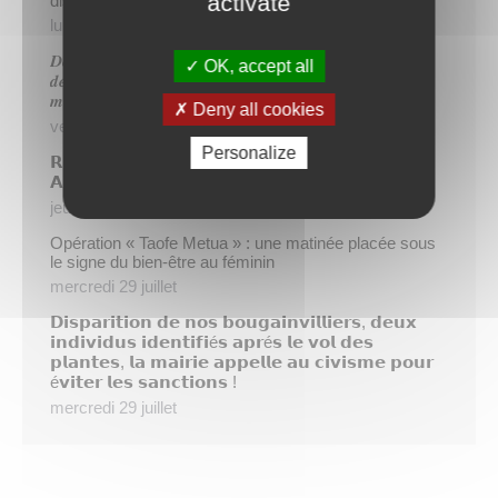
activate
dispositif TIATURI AMO
lundi 3 août
𝑫𝒆𝒖𝒙 𝒔𝒂𝒑𝒆𝒖𝒓𝒔-𝒑𝒐𝒎𝒑𝒊𝒆𝒓𝒔 𝒅𝒆 𝑷𝒂𝒑𝒆𝒆𝒕𝒆 𝒂𝒖𝒙 𝒄𝒐̂𝒕𝒆́𝒔 𝒅𝒖
OK, accept all
𝒅𝒆́𝒕𝒂𝒄𝒉𝒆𝒎𝒆𝒏𝒕 𝒑𝒐𝒍𝒚𝒏𝒆́𝒔𝒊𝒆𝒏 𝒆𝒏 𝒓𝒆𝒏𝒇𝒐𝒓𝒕 𝒅𝒆𝒔 𝒆́𝒒𝒖𝒊𝒑𝒆𝒔
𝒎𝒐𝒃𝒊𝒍𝒊𝒔𝒆́𝒆𝒔 𝒅𝒂𝒏𝒔 𝒍’𝑯𝒆𝒙𝒂𝒈𝒐𝒏𝒆
Deny all cookies
vendredi 31 juillet
Personalize
𝗥é𝘂𝗻𝗶𝗼𝗻 𝗱’𝗶𝗻𝗳𝗼𝗿𝗺𝗮𝘁𝗶𝗼𝗻 𝘀𝘂𝗿 𝗹𝗮 𝗳𝗶𝗹𝗶è𝗿𝗲
𝗔𝗴𝗿𝗶𝗰𝗼𝗹𝗲
jeudi 30 juillet
Opération « Taofe Metua » : une matinée placée sous
le signe du bien-être au féminin
mercredi 29 juillet
𝗗𝗶𝘀𝗽𝗮𝗿𝗶𝘁𝗶𝗼𝗻 𝗱𝗲 𝗻𝗼𝘀 𝗯𝗼𝘂𝗴𝗮𝗶𝗻𝘃𝗶𝗹𝗹𝗶𝗲𝗿𝘀, 𝗱𝗲𝘂𝘅
𝗶𝗻𝗱𝗶𝘃𝗶𝗱𝘂𝘀 𝗶𝗱𝗲𝗻𝘁𝗶𝗳𝗶é𝘀 𝗮𝗽𝗿é𝘀 𝗹𝗲 𝘃𝗼𝗹 𝗱𝗲𝘀
𝗽𝗹𝗮𝗻𝘁𝗲𝘀, 𝗹𝗮 𝗺𝗮𝗶𝗿𝗶𝗲 𝗮𝗽𝗽𝗲𝗹𝗹𝗲 𝗮𝘂 𝗰𝗶𝘃𝗶𝘀𝗺𝗲 𝗽𝗼𝘂𝗿
é𝘃𝗶𝘁𝗲𝗿 𝗹𝗲𝘀 𝘀𝗮𝗻𝗰𝘁𝗶𝗼𝗻𝘀 !
mercredi 29 juillet