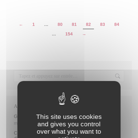
←
1
…
80
81
82
83
84
…
154
→
Articles récents
This site uses cookies
Gratuité du parking de l’HDV le dimanche matin
and gives you control
mercredi 5 août
over what you want to
Cinq demandeurs d’emploi de Papeete intègrent le