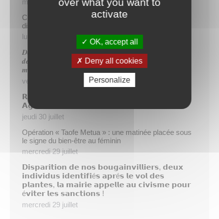
over what you want to
mercredi 5 août
activate
Cinq demandeurs d’emploi de Papeete intègrent le
dispositif TIATURI AMO
lundi 3 août
OK, accept all
𝑫𝒆𝒖𝒙 𝒔𝒂𝒑𝒆𝒖𝒓𝒔-𝒑𝒐𝒎𝒑𝒊𝒆𝒓𝒔 𝒅𝒆 𝑷𝒂𝒑𝒆𝒆𝒕𝒆 𝒂𝒖𝒙 𝒄𝒐̂𝒕𝒆́𝒔 𝒅𝒖
Deny all cookies
𝒅𝒆́𝒕𝒂𝒄𝒉𝒆𝒎𝒆𝒏𝒕 𝒑𝒐𝒍𝒚𝒏𝒆́𝒔𝒊𝒆𝒏 𝒆𝒏 𝒓𝒆𝒏𝒇𝒐𝒓𝒕 𝒅𝒆𝒔 𝒆́𝒒𝒖𝒊𝒑𝒆𝒔
𝒎𝒐𝒃𝒊𝒍𝒊𝒔𝒆́𝒆𝒔 𝒅𝒂𝒏𝒔 𝒍’𝑯𝒆𝒙𝒂𝒈𝒐𝒏𝒆
Personalize
vendredi 31 juillet
𝗥é𝘂𝗻𝗶𝗼𝗻 𝗱’𝗶𝗻𝗳𝗼𝗿𝗺𝗮𝘁𝗶𝗼𝗻 𝘀𝘂𝗿 𝗹𝗮 𝗳𝗶𝗹𝗶è𝗿𝗲
𝗔𝗴𝗿𝗶𝗰𝗼𝗹𝗲
jeudi 30 juillet
Opération « Taofe Metua » : une matinée placée sous
le signe du bien-être au féminin
mercredi 29 juillet
𝗗𝗶𝘀𝗽𝗮𝗿𝗶𝘁𝗶𝗼𝗻 𝗱𝗲 𝗻𝗼𝘀 𝗯𝗼𝘂𝗴𝗮𝗶𝗻𝘃𝗶𝗹𝗹𝗶𝗲𝗿𝘀, 𝗱𝗲𝘂𝘅
𝗶𝗻𝗱𝗶𝘃𝗶𝗱𝘂𝘀 𝗶𝗱𝗲𝗻𝘁𝗶𝗳𝗶é𝘀 𝗮𝗽𝗿é𝘀 𝗹𝗲 𝘃𝗼𝗹 𝗱𝗲𝘀
𝗽𝗹𝗮𝗻𝘁𝗲𝘀, 𝗹𝗮 𝗺𝗮𝗶𝗿𝗶𝗲 𝗮𝗽𝗽𝗲𝗹𝗹𝗲 𝗮𝘂 𝗰𝗶𝘃𝗶𝘀𝗺𝗲 𝗽𝗼𝘂𝗿
é𝘃𝗶𝘁𝗲𝗿 𝗹𝗲𝘀 𝘀𝗮𝗻𝗰𝘁𝗶𝗼𝗻𝘀 !
mercredi 29 juillet