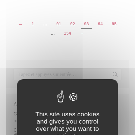
←
1
…
91
92
93
94
95
…
154
→
Articles récents
This site uses cookies
Gratuité du parking de l’HDV le dimanche matin
and gives you control
mercredi 5 août
over what you want to
Cinq demandeurs d’emploi de Papeete intègrent le