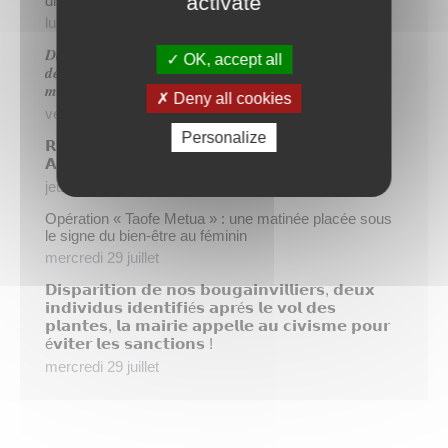
activate
dispositif TIATURI AMO
lundi 3 août
𝑫𝒆𝒖𝒙 𝒔𝒂𝒑𝒆𝒖𝒓𝒔-𝒑𝒐𝒎𝒑𝒊𝒆𝒓𝒔 𝒅𝒆 𝑷𝒂𝒑𝒆𝒆𝒕𝒆 𝒂𝒖𝒙 𝒄𝒐̂𝒕𝒆́𝒔 𝒅𝒖
OK, accept all
𝒅𝒆́𝒕𝒂𝒄𝒉𝒆𝒎𝒆𝒏𝒕 𝒑𝒐𝒍𝒚𝒏𝒆́𝒔𝒊𝒆𝒏 𝒆𝒏 𝒓𝒆𝒏𝒇𝒐𝒓𝒕 𝒅𝒆𝒔 𝒆́𝒒𝒖𝒊𝒑𝒆𝒔
𝒎𝒐𝒃𝒊𝒍𝒊𝒔𝒆́𝒆𝒔 𝒅𝒂𝒏𝒔 𝒍’𝑯𝒆𝒙𝒂𝒈𝒐𝒏𝒆
Deny all cookies
vendredi 31 juillet
Personalize
𝗥é𝘂𝗻𝗶𝗼𝗻 𝗱’𝗶𝗻𝗳𝗼𝗿𝗺𝗮𝘁𝗶𝗼𝗻 𝘀𝘂𝗿 𝗹𝗮 𝗳𝗶𝗹𝗶è𝗿𝗲
𝗔𝗴𝗿𝗶𝗰𝗼𝗹𝗲
jeudi 30 juillet
Opération « Taofe Metua » : une matinée placée sous
le signe du bien-être au féminin
mercredi 29 juillet
𝗗𝗶𝘀𝗽𝗮𝗿𝗶𝘁𝗶𝗼𝗻 𝗱𝗲 𝗻𝗼𝘀 𝗯𝗼𝘂𝗴𝗮𝗶𝗻𝘃𝗶𝗹𝗹𝗶𝗲𝗿𝘀, 𝗱𝗲𝘂𝘅
𝗶𝗻𝗱𝗶𝘃𝗶𝗱𝘂𝘀 𝗶𝗱𝗲𝗻𝘁𝗶𝗳𝗶é𝘀 𝗮𝗽𝗿é𝘀 𝗹𝗲 𝘃𝗼𝗹 𝗱𝗲𝘀
𝗽𝗹𝗮𝗻𝘁𝗲𝘀, 𝗹𝗮 𝗺𝗮𝗶𝗿𝗶𝗲 𝗮𝗽𝗽𝗲𝗹𝗹𝗲 𝗮𝘂 𝗰𝗶𝘃𝗶𝘀𝗺𝗲 𝗽𝗼𝘂𝗿
é𝘃𝗶𝘁𝗲𝗿 𝗹𝗲𝘀 𝘀𝗮𝗻𝗰𝘁𝗶𝗼𝗻𝘀 !
mercredi 29 juillet