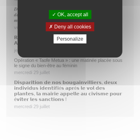
𝑫𝒆𝒖𝒙 𝒔𝒂𝒑𝒆𝒖𝒓𝒔-𝒑𝒐𝒎𝒑𝒊𝒆𝒓𝒔 𝒅𝒆 𝑷𝒂𝒑𝒆𝒆𝒕𝒆 𝒂𝒖𝒙 𝒄𝒐̂𝒕𝒆́𝒔 𝒅𝒖
OK, accept all
𝒅𝒆́𝒕𝒂𝒄𝒉𝒆𝒎𝒆𝒏𝒕 𝒑𝒐𝒍𝒚𝒏𝒆́𝒔𝒊𝒆𝒏 𝒆𝒏 𝒓𝒆𝒏𝒇𝒐𝒓𝒕 𝒅𝒆𝒔 𝒆́𝒒𝒖𝒊𝒑𝒆𝒔
𝒎𝒐𝒃𝒊𝒍𝒊𝒔𝒆́𝒆𝒔 𝒅𝒂𝒏𝒔 𝒍’𝑯𝒆𝒙𝒂𝒈𝒐𝒏𝒆
Deny all cookies
vendredi 31 juillet
𝗥é𝘂𝗻𝗶𝗼𝗻 𝗱’𝗶𝗻𝗳𝗼𝗿𝗺𝗮𝘁𝗶𝗼𝗻 𝘀𝘂𝗿 𝗹𝗮 𝗳𝗶𝗹𝗶è𝗿𝗲
Personalize
𝗔𝗴𝗿𝗶𝗰𝗼𝗹𝗲
jeudi 30 juillet
Opération « Taofe Metua » : une matinée placée sous
le signe du bien-être au féminin
mercredi 29 juillet
𝗗𝗶𝘀𝗽𝗮𝗿𝗶𝘁𝗶𝗼𝗻 𝗱𝗲 𝗻𝗼𝘀 𝗯𝗼𝘂𝗴𝗮𝗶𝗻𝘃𝗶𝗹𝗹𝗶𝗲𝗿𝘀, 𝗱𝗲𝘂𝘅
𝗶𝗻𝗱𝗶𝘃𝗶𝗱𝘂𝘀 𝗶𝗱𝗲𝗻𝘁𝗶𝗳𝗶é𝘀 𝗮𝗽𝗿é𝘀 𝗹𝗲 𝘃𝗼𝗹 𝗱𝗲𝘀
𝗽𝗹𝗮𝗻𝘁𝗲𝘀, 𝗹𝗮 𝗺𝗮𝗶𝗿𝗶𝗲 𝗮𝗽𝗽𝗲𝗹𝗹𝗲 𝗮𝘂 𝗰𝗶𝘃𝗶𝘀𝗺𝗲 𝗽𝗼𝘂𝗿
é𝘃𝗶𝘁𝗲𝗿 𝗹𝗲𝘀 𝘀𝗮𝗻𝗰𝘁𝗶𝗼𝗻𝘀 !
mercredi 29 juillet