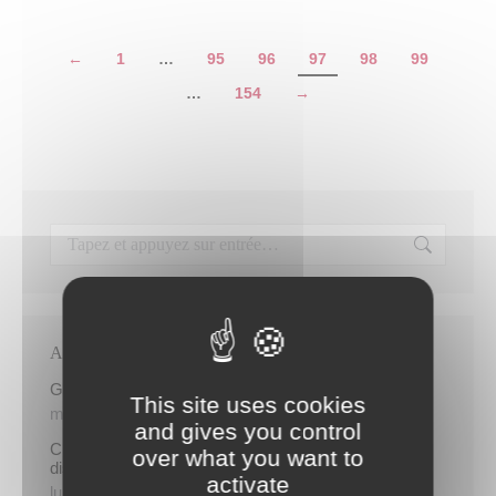
←
1
…
95
96
97
98
99
…
154
→
Articles récents
Gratuité du parking de l’HDV le dimanche matin
This site uses cookies
mercredi 5 août
and gives you control
Cinq demandeurs d’emploi de Papeete intègrent le
over what you want to
dispositif TIATURI AMO
activate
lundi 3 août