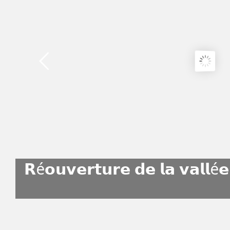
𝗥é𝗼𝘂𝘃𝗲𝗿𝘁𝘂𝗿𝗲 𝗱𝗲 𝗹𝗮 𝘃𝗮𝗹𝗹é𝗲