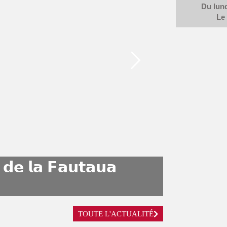
Du lund
Le
 𝗱𝗲 𝗹𝗮 𝗙𝗮𝘂𝘁𝗮𝘂𝗮
TOUTE L'ACTUALITÉ