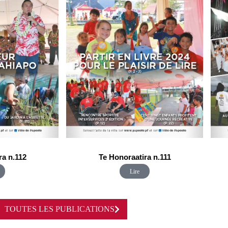
ra n.112
Te Honoraatira n.111
Lire
TOUTES LES PUBLICATIONS