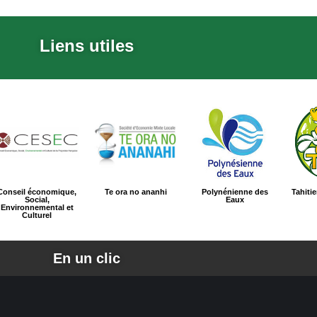
Liens utiles
Conseil économique,
Te ora no ananhi
Polynénienne des
Tahiti
Social,
Eaux
Environnemental et
Culturel
En un clic