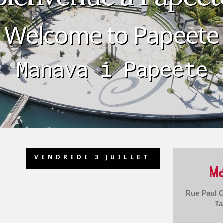
Welcome to Papeete
Manava i Papeete
VENDREDI 3 JUILLET
Ma
Rue Paul G
Ta