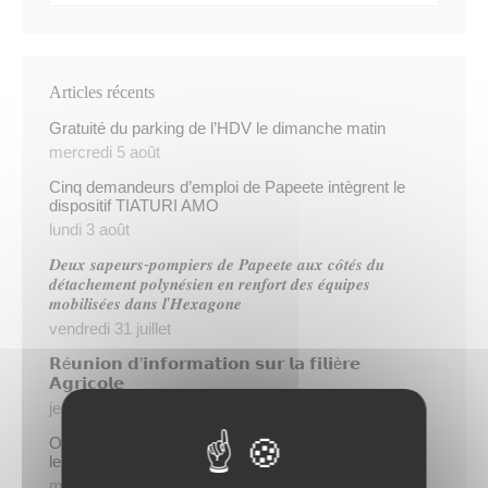
Articles récents
Gratuité du parking de l’HDV le dimanche matin
mercredi 5 août
Cinq demandeurs d’emploi de Papeete intègrent le
dispositif TIATURI AMO
lundi 3 août
𝑫𝒆𝒖𝒙 𝒔𝒂𝒑𝒆𝒖𝒓𝒔-𝒑𝒐𝒎𝒑𝒊𝒆𝒓𝒔 𝒅𝒆 𝑷𝒂𝒑𝒆𝒆𝒕𝒆 𝒂𝒖𝒙 𝒄𝒐̂𝒕𝒆́𝒔 𝒅𝒖
𝒅𝒆́𝒕𝒂𝒄𝒉𝒆𝒎𝒆𝒏𝒕 𝒑𝒐𝒍𝒚𝒏𝒆́𝒔𝒊𝒆𝒏 𝒆𝒏 𝒓𝒆𝒏𝒇𝒐𝒓𝒕 𝒅𝒆𝒔 𝒆́𝒒𝒖𝒊𝒑𝒆𝒔
𝒎𝒐𝒃𝒊𝒍𝒊𝒔𝒆́𝒆𝒔 𝒅𝒂𝒏𝒔 𝒍’𝑯𝒆𝒙𝒂𝒈𝒐𝒏𝒆
vendredi 31 juillet
𝗥é𝘂𝗻𝗶𝗼𝗻 𝗱’𝗶𝗻𝗳𝗼𝗿𝗺𝗮𝘁𝗶𝗼𝗻 𝘀𝘂𝗿 𝗹𝗮 𝗳𝗶𝗹𝗶è𝗿𝗲
𝗔𝗴𝗿𝗶𝗰𝗼𝗹𝗲
jeudi 30 juillet
Opération « Taofe Metua » : une matinée placée sous
le signe du bien-être au féminin
mercredi 29 juillet