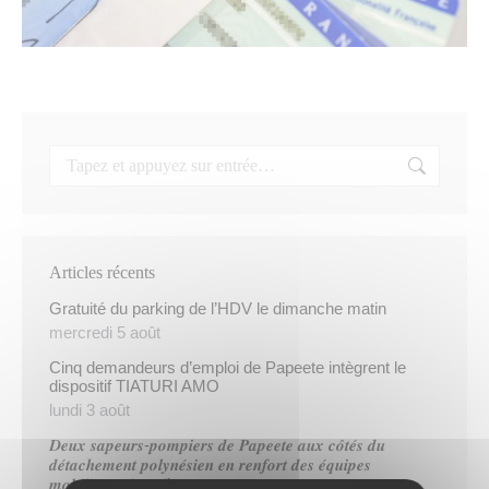
Articles récents
Gratuité du parking de l’HDV le dimanche matin
mercredi 5 août
Cinq demandeurs d’emploi de Papeete intègrent le
dispositif TIATURI AMO
lundi 3 août
𝑫𝒆𝒖𝒙 𝒔𝒂𝒑𝒆𝒖𝒓𝒔-𝒑𝒐𝒎𝒑𝒊𝒆𝒓𝒔 𝒅𝒆 𝑷𝒂𝒑𝒆𝒆𝒕𝒆 𝒂𝒖𝒙 𝒄𝒐̂𝒕𝒆́𝒔 𝒅𝒖
𝒅𝒆́𝒕𝒂𝒄𝒉𝒆𝒎𝒆𝒏𝒕 𝒑𝒐𝒍𝒚𝒏𝒆́𝒔𝒊𝒆𝒏 𝒆𝒏 𝒓𝒆𝒏𝒇𝒐𝒓𝒕 𝒅𝒆𝒔 𝒆́𝒒𝒖𝒊𝒑𝒆𝒔
𝒎𝒐𝒃𝒊𝒍𝒊𝒔𝒆́𝒆𝒔 𝒅𝒂𝒏𝒔 𝒍’𝑯𝒆𝒙𝒂𝒈𝒐𝒏𝒆