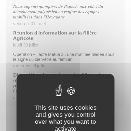
𝑫𝒆𝒖𝒙 𝒔𝒂𝒑𝒆𝒖𝒓𝒔-𝒑𝒐𝒎𝒑𝒊𝒆𝒓𝒔 𝒅𝒆 𝑷𝒂𝒑𝒆𝒆𝒕𝒆 𝒂𝒖𝒙 𝒄𝒐̂𝒕𝒆́𝒔 𝒅𝒖
𝒅𝒆́𝒕𝒂𝒄𝒉𝒆𝒎𝒆𝒏𝒕 𝒑𝒐𝒍𝒚𝒏𝒆́𝒔𝒊𝒆𝒏 𝒆𝒏 𝒓𝒆𝒏𝒇𝒐𝒓𝒕 𝒅𝒆𝒔 𝒆́𝒒𝒖𝒊𝒑𝒆𝒔
𝒎𝒐𝒃𝒊𝒍𝒊𝒔𝒆́𝒆𝒔 𝒅𝒂𝒏𝒔 𝒍’𝑯𝒆𝒙𝒂𝒈𝒐𝒏𝒆
vendredi 31 juillet
𝗥é𝘂𝗻𝗶𝗼𝗻 𝗱’𝗶𝗻𝗳𝗼𝗿𝗺𝗮𝘁𝗶𝗼𝗻 𝘀𝘂𝗿 𝗹𝗮 𝗳𝗶𝗹𝗶è𝗿𝗲
𝗔𝗴𝗿𝗶𝗰𝗼𝗹𝗲
jeudi 30 juillet
Opération « Taofe Metua » : une matinée placée sous
le signe du bien-être au féminin
mercredi 29 juillet
𝗗𝗶𝘀𝗽𝗮𝗿𝗶𝘁𝗶𝗼𝗻 𝗱𝗲 𝗻𝗼𝘀 𝗯𝗼𝘂𝗴𝗮𝗶𝗻𝘃𝗶𝗹𝗹𝗶𝗲𝗿𝘀, 𝗱𝗲𝘂𝘅
𝗶𝗻𝗱𝗶𝘃𝗶𝗱𝘂𝘀 𝗶𝗱𝗲𝗻𝘁𝗶𝗳𝗶é𝘀 𝗮𝗽𝗿é𝘀 𝗹𝗲 𝘃𝗼𝗹 𝗱𝗲𝘀
𝗽𝗹𝗮𝗻𝘁𝗲𝘀, 𝗹𝗮 𝗺𝗮𝗶𝗿𝗶𝗲 𝗮𝗽𝗽𝗲𝗹𝗹𝗲 𝗮𝘂 𝗰𝗶𝘃𝗶𝘀𝗺𝗲 𝗽𝗼𝘂𝗿
é𝘃𝗶𝘁𝗲𝗿 𝗹𝗲𝘀 𝘀𝗮𝗻𝗰𝘁𝗶𝗼𝗻𝘀 !
mercredi 29 juillet
This site uses cookies
and gives you control
over what you want to
activate