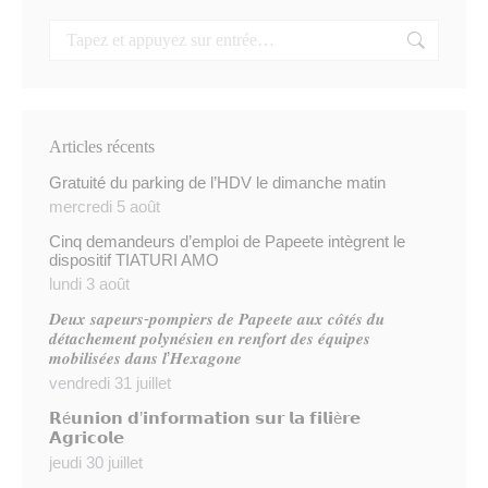
Articles récents
Gratuité du parking de l’HDV le dimanche matin
mercredi 5 août
Cinq demandeurs d’emploi de Papeete intègrent le
dispositif TIATURI AMO
lundi 3 août
𝑫𝒆𝒖𝒙 𝒔𝒂𝒑𝒆𝒖𝒓𝒔-𝒑𝒐𝒎𝒑𝒊𝒆𝒓𝒔 𝒅𝒆 𝑷𝒂𝒑𝒆𝒆𝒕𝒆 𝒂𝒖𝒙 𝒄𝒐̂𝒕𝒆́𝒔 𝒅𝒖
𝒅𝒆́𝒕𝒂𝒄𝒉𝒆𝒎𝒆𝒏𝒕 𝒑𝒐𝒍𝒚𝒏𝒆́𝒔𝒊𝒆𝒏 𝒆𝒏 𝒓𝒆𝒏𝒇𝒐𝒓𝒕 𝒅𝒆𝒔 𝒆́𝒒𝒖𝒊𝒑𝒆𝒔
𝒎𝒐𝒃𝒊𝒍𝒊𝒔𝒆́𝒆𝒔 𝒅𝒂𝒏𝒔 𝒍’𝑯𝒆𝒙𝒂𝒈𝒐𝒏𝒆
vendredi 31 juillet
𝗥é𝘂𝗻𝗶𝗼𝗻 𝗱’𝗶𝗻𝗳𝗼𝗿𝗺𝗮𝘁𝗶𝗼𝗻 𝘀𝘂𝗿 𝗹𝗮 𝗳𝗶𝗹𝗶è𝗿𝗲
𝗔𝗴𝗿𝗶𝗰𝗼𝗹𝗲
jeudi 30 juillet