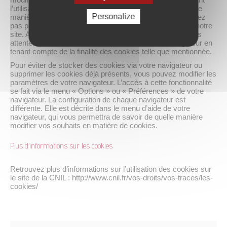
l’utilisation de cookies. Si votre navigateur est configuré de
Personalize
manière à refuser l’ensemble des cookies, vous ne pourrez
pas par exemple de profiter de fonctions essentielles de notre
site. Afin de gérer au mieux les cookies en fonction de vos
attentes, nous vous invitons à paramétrer votre navigateur en
tenant compte de la finalité des cookies telle que mentionnée.
Pour éviter de stocker des cookies via votre navigateur ou
supprimer les cookies déjà présents, vous pouvez modifier les
paramètres de votre navigateur. L’accès à cette fonctionnalité
se fait via le menu « Options » ou « Préférences » de votre
navigateur. La configuration de chaque navigateur est
différente. Elle est décrite dans le menu d’aide de votre
navigateur, qui vous permettra de savoir de quelle manière
modifier vos souhaits en matière de cookies.
Plus d’informations sur les cookies
Retrouvez plus d’informations sur l’utilisation des cookies sur
le site de la CNIL : http://www.cnil.fr/vos-droits/vos-traces/les-
cookies/