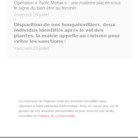
Opération « Taofe Metua » : une matinée placée sous
le signe du bien-être au féminin
mercredi 29 juillet
𝗗𝗶𝘀𝗽𝗮𝗿𝗶𝘁𝗶𝗼𝗻 𝗱𝗲 𝗻𝗼𝘀 𝗯𝗼𝘂𝗴𝗮𝗶𝗻𝘃𝗶𝗹𝗹𝗶𝗲𝗿𝘀, 𝗱𝗲𝘂𝘅
𝗶𝗻𝗱𝗶𝘃𝗶𝗱𝘂𝘀 𝗶𝗱𝗲𝗻𝘁𝗶𝗳𝗶é𝘀 𝗮𝗽𝗿é𝘀 𝗹𝗲 𝘃𝗼𝗹 𝗱𝗲𝘀
𝗽𝗹𝗮𝗻𝘁𝗲𝘀, 𝗹𝗮 𝗺𝗮𝗶𝗿𝗶𝗲 𝗮𝗽𝗽𝗲𝗹𝗹𝗲 𝗮𝘂 𝗰𝗶𝘃𝗶𝘀𝗺𝗲 𝗽𝗼𝘂𝗿
é𝘃𝗶𝘁𝗲𝗿 𝗹𝗲𝘀 𝘀𝗮𝗻𝗰𝘁𝗶𝗼𝗻𝘀 !
mercredi 29 juillet
La commune de Papeete traite les données recueillies pour
répondre à votre demande d’information. Pour en savoir plus sur la
gestion de vos données personnelles et pour exercer vos droits,
consultez la
Politique de confidentialité
.