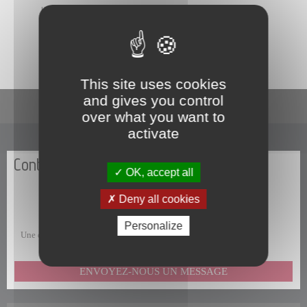
La commune de Papeete traite les données recueillies pour
répondre à votre demande d’information. Pour en savoir plus sur la
gestion de vos données personnelles et pour exercer vos droits,
consultez la
POLITIQUE DE CONFIDENTIALITÉ
.
This site uses cookies
and gives you control
En un clic
over what you want to
activate
Contactez-nous
OK, accept all
Deny all cookies
Personalize
Une question, une remarque, une suggestion, un commentaire ?
ENVOYEZ-NOUS UN MESSAGE