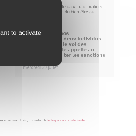
Opération « Taofe Metua » : une matinée
placée sous le signe du bien-être au
féminin
mercredi 29 juillet
ant to activate
𝗗𝗶𝘀𝗽𝗮𝗿𝗶𝘁𝗶𝗼𝗻 𝗱𝗲 𝗻𝗼𝘀
𝗯𝗼𝘂𝗴𝗮𝗶𝗻𝘃𝗶𝗹𝗹𝗶𝗲𝗿𝘀, 𝗱𝗲𝘂𝘅 𝗶𝗻𝗱𝗶𝘃𝗶𝗱𝘂𝘀
𝗶𝗱𝗲𝗻𝘁𝗶𝗳𝗶é𝘀 𝗮𝗽𝗿é𝘀 𝗹𝗲 𝘃𝗼𝗹 𝗱𝗲𝘀
𝗽𝗹𝗮𝗻𝘁𝗲𝘀, 𝗹𝗮 𝗺𝗮𝗶𝗿𝗶𝗲 𝗮𝗽𝗽𝗲𝗹𝗹𝗲 𝗮𝘂
𝗰𝗶𝘃𝗶𝘀𝗺𝗲 𝗽𝗼𝘂𝗿 é𝘃𝗶𝘁𝗲𝗿 𝗹𝗲𝘀 𝘀𝗮𝗻𝗰𝘁𝗶𝗼𝗻𝘀
!
mercredi 29 juillet
exercer vos droits, consultez la
Politique de confidentialité
.