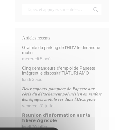
Articles récents
Gratuité du parking de l’HDV le dimanche
matin
mercredi 5 août
Cinq demandeurs d’emploi de Papeete
intègrent le dispositif TIATURI AMO
lundi 3 août
𝑫𝒆𝒖𝒙 𝒔𝒂𝒑𝒆𝒖𝒓𝒔-𝒑𝒐𝒎𝒑𝒊𝒆𝒓𝒔 𝒅𝒆 𝑷𝒂𝒑𝒆𝒆𝒕𝒆 𝒂𝒖𝒙
𝒄𝒐̂𝒕𝒆́𝒔 𝒅𝒖 𝒅𝒆́𝒕𝒂𝒄𝒉𝒆𝒎𝒆𝒏𝒕 𝒑𝒐𝒍𝒚𝒏𝒆́𝒔𝒊𝒆𝒏 𝒆𝒏 𝒓𝒆𝒏𝒇𝒐𝒓𝒕
𝒅𝒆𝒔 𝒆́𝒒𝒖𝒊𝒑𝒆𝒔 𝒎𝒐𝒃𝒊𝒍𝒊𝒔𝒆́𝒆𝒔 𝒅𝒂𝒏𝒔 𝒍’𝑯𝒆𝒙𝒂𝒈𝒐𝒏𝒆
vendredi 31 juillet
𝗥é𝘂𝗻𝗶𝗼𝗻 𝗱’𝗶𝗻𝗳𝗼𝗿𝗺𝗮𝘁𝗶𝗼𝗻 𝘀𝘂𝗿 𝗹𝗮
𝗳𝗶𝗹𝗶è𝗿𝗲 𝗔𝗴𝗿𝗶𝗰𝗼𝗹𝗲
jeudi 30 juillet