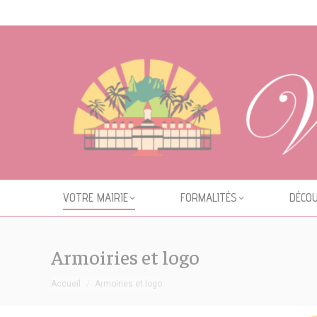
Cookies management panel
VOTRE MAIRIE
FORMALITÉS
DÉCOU
Armoiries et logo
Vous êtes ici :
Accueil
Armoiries et logo