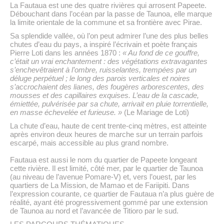
La Fautaua est une des quatre rivières qui arrosent Papeete.
Débouchant dans l’océan par la passe de Taunoa, elle marque
la limite orientale de la commune et sa frontière avec Pirae.
Sa splendide vallée, où l’on peut admirer l’une des plus belles
chutes d’eau du pays, a inspiré l’écrivain et poète français
Pierre Loti dans les années 1870 :
« Au fond de ce gouffre,
c’était un vrai enchantement : des végétations extravagantes
s’enchevêtraient à l’ombre, ruisselantes, trempées par un
déluge perpétuel ; le long des parois verticales et noires
s’accrochaient des lianes, des fougères arborescentes, des
mousses et des capillaires exquises. L’eau de la cascade,
émiettée, pulvérisée par sa chute, arrivait en pluie torrentielle,
en masse échevelée et furieuse. »
(Le Mariage de Loti)
La chute d’eau, haute de cent trente-cinq mètres, est atteinte
après environ deux heures de marche sur un terrain parfois
escarpé, mais accessible au plus grand nombre.
Fautaua est aussi le nom du quartier de Papeete longeant
cette rivière. Il est limité, côté mer, par le quartier de Taunoa
(au niveau de l’avenue Pomare-V) et, vers l’ouest, par les
quartiers de La Mission, de Mamao et de Fariipiti. Dans
l’expression courante, ce quartier de Fautaua n’a plus guère de
réalité, ayant été progressivement gommé par une extension
de Taunoa au nord et l’avancée de Titioro par le sud.