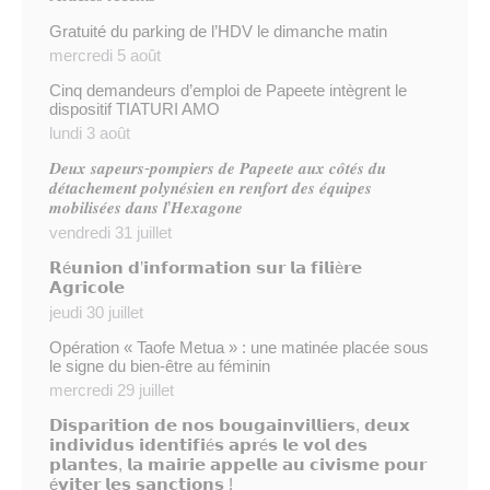
Gratuité du parking de l’HDV le dimanche matin
mercredi 5 août
Cinq demandeurs d’emploi de Papeete intègrent le
dispositif TIATURI AMO
lundi 3 août
𝑫𝒆𝒖𝒙 𝒔𝒂𝒑𝒆𝒖𝒓𝒔-𝒑𝒐𝒎𝒑𝒊𝒆𝒓𝒔 𝒅𝒆 𝑷𝒂𝒑𝒆𝒆𝒕𝒆 𝒂𝒖𝒙 𝒄𝒐̂𝒕𝒆́𝒔 𝒅𝒖
𝒅𝒆́𝒕𝒂𝒄𝒉𝒆𝒎𝒆𝒏𝒕 𝒑𝒐𝒍𝒚𝒏𝒆́𝒔𝒊𝒆𝒏 𝒆𝒏 𝒓𝒆𝒏𝒇𝒐𝒓𝒕 𝒅𝒆𝒔 𝒆́𝒒𝒖𝒊𝒑𝒆𝒔
𝒎𝒐𝒃𝒊𝒍𝒊𝒔𝒆́𝒆𝒔 𝒅𝒂𝒏𝒔 𝒍’𝑯𝒆𝒙𝒂𝒈𝒐𝒏𝒆
vendredi 31 juillet
𝗥é𝘂𝗻𝗶𝗼𝗻 𝗱’𝗶𝗻𝗳𝗼𝗿𝗺𝗮𝘁𝗶𝗼𝗻 𝘀𝘂𝗿 𝗹𝗮 𝗳𝗶𝗹𝗶è𝗿𝗲
𝗔𝗴𝗿𝗶𝗰𝗼𝗹𝗲
jeudi 30 juillet
Opération « Taofe Metua » : une matinée placée sous
le signe du bien-être au féminin
mercredi 29 juillet
𝗗𝗶𝘀𝗽𝗮𝗿𝗶𝘁𝗶𝗼𝗻 𝗱𝗲 𝗻𝗼𝘀 𝗯𝗼𝘂𝗴𝗮𝗶𝗻𝘃𝗶𝗹𝗹𝗶𝗲𝗿𝘀, 𝗱𝗲𝘂𝘅
𝗶𝗻𝗱𝗶𝘃𝗶𝗱𝘂𝘀 𝗶𝗱𝗲𝗻𝘁𝗶𝗳𝗶é𝘀 𝗮𝗽𝗿é𝘀 𝗹𝗲 𝘃𝗼𝗹 𝗱𝗲𝘀
𝗽𝗹𝗮𝗻𝘁𝗲𝘀, 𝗹𝗮 𝗺𝗮𝗶𝗿𝗶𝗲 𝗮𝗽𝗽𝗲𝗹𝗹𝗲 𝗮𝘂 𝗰𝗶𝘃𝗶𝘀𝗺𝗲 𝗽𝗼𝘂𝗿
é𝘃𝗶𝘁𝗲𝗿 𝗹𝗲𝘀 𝘀𝗮𝗻𝗰𝘁𝗶𝗼𝗻𝘀 !