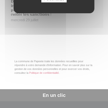
𝗗𝗶𝘀𝗽𝗮𝗿𝗶𝘁𝗶𝗼𝗻 𝗱𝗲 𝗻𝗼𝘀 𝗯𝗼𝘂𝗴𝗮𝗶𝗻𝘃𝗶𝗹𝗹𝗶𝗲𝗿𝘀, 𝗱𝗲𝘂𝘅
𝗶𝗻𝗱𝗶𝘃𝗶𝗱𝘂𝘀 𝗶𝗱𝗲𝗻𝘁𝗶𝗳𝗶é𝘀 𝗮𝗽𝗿é𝘀 𝗹𝗲 𝘃𝗼𝗹 𝗱𝗲𝘀
𝗽𝗹𝗮𝗻𝘁𝗲𝘀, 𝗹𝗮 𝗺𝗮𝗶𝗿𝗶𝗲 𝗮𝗽𝗽𝗲𝗹𝗹𝗲 𝗮𝘂 𝗰𝗶𝘃𝗶𝘀𝗺𝗲 𝗽𝗼𝘂𝗿
é𝘃𝗶𝘁𝗲𝗿 𝗹𝗲𝘀 𝘀𝗮𝗻𝗰𝘁𝗶𝗼𝗻𝘀 !
mercredi 29 juillet
La commune de Papeete traite les données recueillies pour
répondre à votre demande d’information. Pour en savoir plus sur la
gestion de vos données personnelles et pour exercer vos droits,
consultez la
Politique de confidentialité
.
En un clic