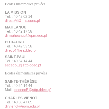
Écoles maternelles privées
LA MISSION
Tél. : 40 42 02 14
direcoM@mis.ddec.pf
MAHEANUU
Tél. : 40 42 17 58
dirmaheanuu@epm.edu.pf
PUTIAORO
Tél. : 40 42 93 58
direco@farii.ddec.pf
SAINT-PAUL
Tél. : 40 54 14 44
sececoE@sttp.ddec.pf
Écoles élémentaires privées
SAINTE-THÉRÈSE
Tél. : 40 54 14 44
Mail :
sececoE@sttp.ddec.pf
CHARLES VIENOT
Tél. : 40 50 47 65
dirvienot@epm.edu.pf