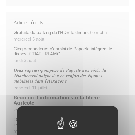
Articles récents
Gratuité du parking de l’HDV le dimanche matin
mercredi 5 août
Cinq demandeurs d’emploi de Papeete intègrent le
dispositif TIATURI AMO
lundi 3 août
𝑫𝒆𝒖𝒙 𝒔𝒂𝒑𝒆𝒖𝒓𝒔-𝒑𝒐𝒎𝒑𝒊𝒆𝒓𝒔 𝒅𝒆 𝑷𝒂𝒑𝒆𝒆𝒕𝒆 𝒂𝒖𝒙 𝒄𝒐̂𝒕𝒆́𝒔 𝒅𝒖
𝒅𝒆́𝒕𝒂𝒄𝒉𝒆𝒎𝒆𝒏𝒕 𝒑𝒐𝒍𝒚𝒏𝒆́𝒔𝒊𝒆𝒏 𝒆𝒏 𝒓𝒆𝒏𝒇𝒐𝒓𝒕 𝒅𝒆𝒔 𝒆́𝒒𝒖𝒊𝒑𝒆𝒔
𝒎𝒐𝒃𝒊𝒍𝒊𝒔𝒆́𝒆𝒔 𝒅𝒂𝒏𝒔 𝒍’𝑯𝒆𝒙𝒂𝒈𝒐𝒏𝒆
vendredi 31 juillet
𝗥é𝘂𝗻𝗶𝗼𝗻 𝗱’𝗶𝗻𝗳𝗼𝗿𝗺𝗮𝘁𝗶𝗼𝗻 𝘀𝘂𝗿 𝗹𝗮 𝗳𝗶𝗹𝗶è𝗿𝗲
𝗔𝗴𝗿𝗶𝗰𝗼𝗹𝗲
jeudi 30 juillet
Opération « Taofe Metua » : une matinée placée sous
le signe du bien-être au féminin
mercredi 29 juillet