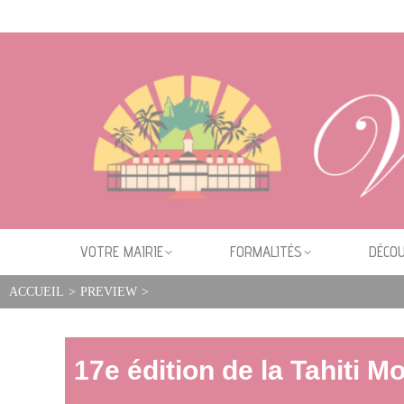
Cookies management panel
VOTRE MAIRIE
FORMALITÉS
DÉCOU
ACCUEIL
>
PREVIEW
>
17e édition de la Tahiti Moorea Sailing Rendez-
17e édition de la Tahiti 