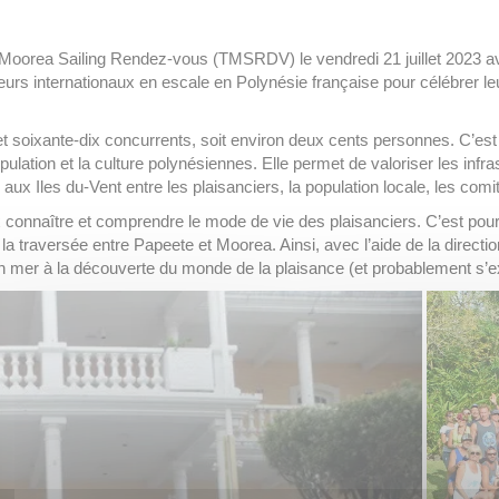
ti Moorea Sailing Rendez-vous (TMSRDV) le vendredi 21 juillet 2023 ave
ateurs internationaux en escale en Polynésie française pour célébrer le
ixante-dix concurrents, soit environ deux cents personnes. C’est un
pulation et la culture polynésiennes. Elle permet de valoriser les inf
x Iles du-Vent entre les plaisanciers, la population locale, les comité
eux connaître et comprendre le mode de vie des plaisanciers. C’est p
 la traversée entre Papeete et Moorea. Ainsi, avec l’aide de la directi
 mer à la découverte du monde de la plaisance (et probablement s’exe