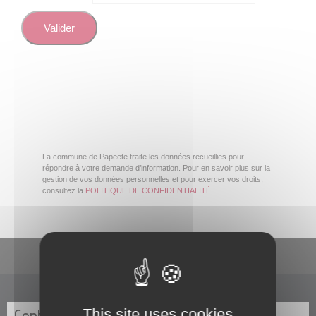
La commune de Papeete traite les données recueillies pour
répondre à votre demande d’information. Pour en savoir plus sur la
gestion de vos données personnelles et pour exercer vos droits,
consultez la
POLITIQUE DE CONFIDENTIALITÉ
.
En un clic
This site uses cookies