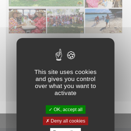
This site uses cookies
and gives you control
La commune de Papeete traite les données recueillies pour
over what you want to
répondre à votre demande d’information. Pour en savoir plus sur la
gestion de vos données personnelles et pour exercer vos droits,
activate
consultez la
POLITIQUE DE CONFIDENTIALITÉ
.
OK, accept all
En un clic
Deny all cookies