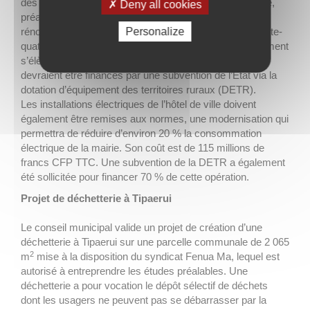
des matériaux amiantés des bâtiments de l’hôtel de ville,
Deny all cookies
préalable indispensable au lancement de travaux de
Personalize
rénovation dont ces bâtiments ont un besoin urgent trente-
quatre ans après leur construction. Le coût de ce traitement
s’élève à 138 millions de francs CFP TTC, dont 70 %
devraient être financés par une subvention de l’État via la
dotation d’équipement des territoires ruraux (DETR).
Les installations électriques de l’hôtel de ville doivent
également être remises aux normes, une modernisation qui
permettra de réduire d’environ 20 % la consommation
électrique de la mairie. Son coût est de 115 millions de
francs CFP TTC. Une subvention de la DETR a également
été sollicitée pour financer 70 % de cette opération.
Projet de déchetterie à Tipaerui
Le conseil municipal valide un projet de création d’une
déchetterie à Tipaerui sur une parcelle communale de 2 065
2
m
mise à la disposition du syndicat Fenua Ma, lequel est
autorisé à entreprendre les études préalables. Une
déchetterie a pour vocation le dépôt sélectif de déchets
dont les usagers ne peuvent pas se débarrasser par la