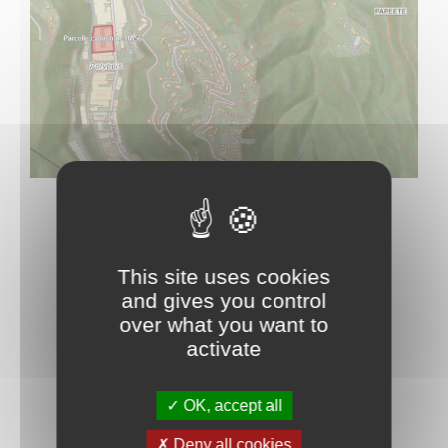
This site uses cookies
and gives you control
over what you want to
La commune de Papeete traite les données recueillies pour
activate
répondre à votre demande d’information. Pour en savoir plus sur la
gestion de vos données personnelles et pour exercer vos droits,
consultez la
POLITIQUE DE CONFIDENTIALITÉ
.
OK, accept all
Deny all cookies