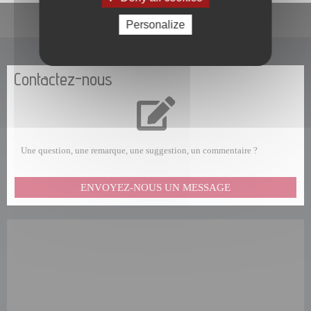
En un clic
Personalize
Contactez-nous
Une question, une remarque, une suggestion, un commentaire ?
ENVOYEZ-NOUS UN MESSAGE