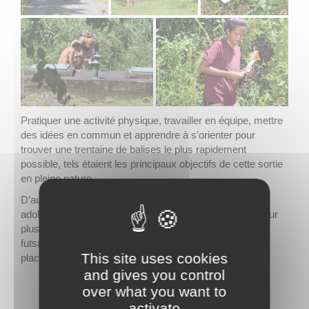
Pratiquer une activité physique, travailler en équipe, mettre
des idées en commun et apprendre à s’orienter pour
trouver une trentaine de balises le plus rapidement
possible, tels étaient les principaux objectifs de cette sortie
en pleine nature.
D’autres disciplines ont complété le programme de ces
adolescents durant cette semaine de vacances, pour leur
plus grand plaisir : boxe, va’a, beach soccer ou encore
futsal et football. Ados-Sport est un programme mis en
This site uses cookies
place par la Ville de Papeete depuis février 2021.
and gives you control
over what you want to
activate