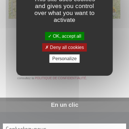
and gives you control
over what you want to
activate
OK, accept all
Deny all cookies
Personalize
La commune de Papeete traite les données recueillies pour
répondre à votre demande d’information. Pour en savoir plus sur la
gestion de vos données personnelles et pour exercer vos droits,
consultez la
POLITIQUE DE CONFIDENTIALITÉ
.
En un clic