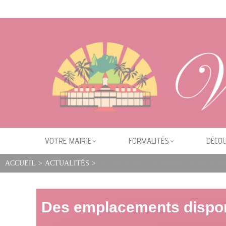
Cookies management panel
VOTRE MAIRIE
FORMALITÉS
DÉCOU
ACCUEIL
>
ACTUALITÉS
>
Des emplacements disponibles au marché mu
Des emplacements dispon