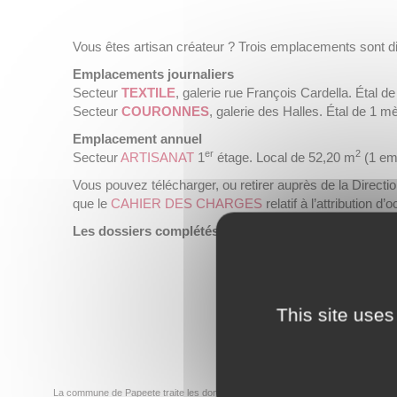
Vous êtes artisan créateur ? Trois emplacements sont 
Emplacements journaliers
Secteur
TEXTILE
, galerie rue François Cardella. Étal d
Secteur
COURONNES
, galerie des Halles. Étal de 1 m
Emplacement annuel
er
2
Secteur
ARTISANAT
1
étage. Local de 52,20 m
(1 em
Vous pouvez télécharger, ou retirer auprès de la Direct
que le
CAHIER DES CHARGES
relatif à l’attributio
Les dossiers complétés sont à déposer au plus tard 
This site uses
La commune de Papeete traite les données recueillies pour répondre à votre dem