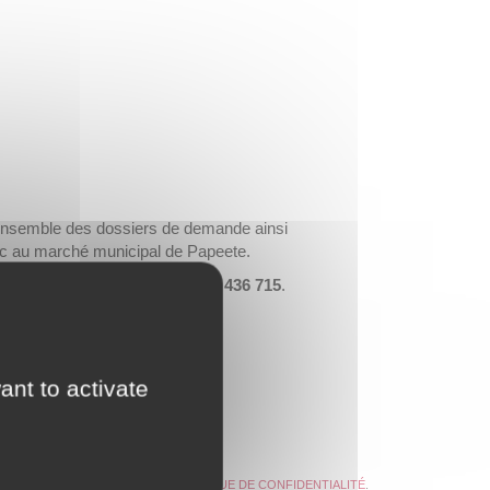
 l’ensemble des dossiers de demande ainsi
lic au marché municipal de Papeete.
hé municipal,
joignable au 40 436 715
.
ant to activate
exercer vos droits, consultez la
POLITIQUE DE CONFIDENTIALITÉ
.