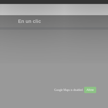
En un clic
Google Maps is disabled.
Allow