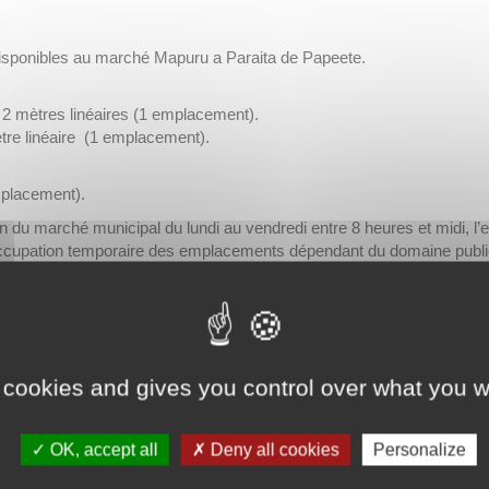
disponibles au marché Mapuru a Paraita de Papeete.
e 2 mètres linéaires (1 emplacement).
ètre linéaire (1 emplacement).
placement).
ion du marché municipal du lundi au vendredi entre 8 heures et midi,
n d’occupation temporaire des emplacements dépendant du domaine pub
le mercredi 4 mars 2026 avant midi au pôle administratif du marc
 cookies and gives you control over what you w
OK, accept all
Deny all cookies
Personalize
ande d’information. Pour en savoir plus sur la gestion de vos données personnelles et pour 