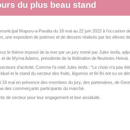
urs du plus beau stand
municipal Mapuru-a-Paraita du 16 mai au 22 juin 2022 à l’occasion de
n, une exposition de poèmes et de dessins réalisés par les élèves d
es sur le thème imposé de la mer par un jury mené par Jules Ienfa, adj
et de Myrna Adams, présidente de la fédération de fleuristes Heivai.
 secteurs d’activité. Comme l’a noté Jules Ienfa : “Le choix n’a pas été
iduel et le stand du secteur des fruits, légumes et firi firi ont su se d
di 18 mai en présence des membres du jury, des partenaires, de Geor
e des commerçants participants du marché.
nts de secteur pour leur engagement et leur assiduité.