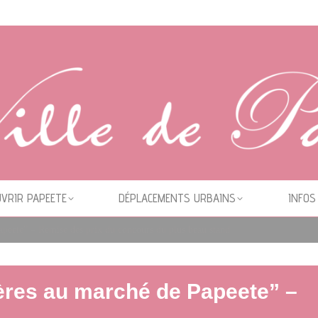
VRIR PAPEETE
DÉPLACEMENTS URBAINS
INFOS
apeete” – Remise des prix du concours du plus beau stand
ères au marché de Papeete” –