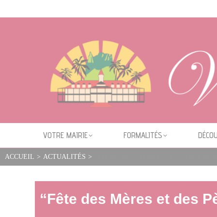
Cookies management panel
VOTRE MAIRIE
FORMALITÉS
DÉCOU
ACCUEIL
>
ACTUALITÉS
>
“Fête des Mères et des Pères au marché de P
“Fête des Mères et des P