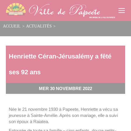
Cookies management panel
ACCUEIL
>
ACTUALITÉS
>
Henriette Céran-Jérusalémy a fêté ses 92 ans
Henriette Céran-Jérusalémy a fêté
ses 92 ans
MER 30 NOVEMBRE 2022
Née le 21 novembre 1930 à Papeete, Henriette a vécu sa
jeunesse à Sainte-Amélie. Après son mariage, elle a suivi
son époux à Raiatea.
Entourée de toute sa famille – cinq enfants, douze petits-