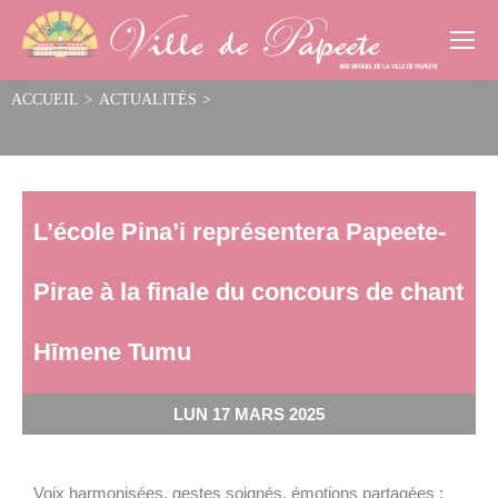
Cookies management panel
ACCUEIL
>
ACTUALITÉS
>
L’école Pina’i représentera Papeete-Pirae à la finale du concours de chant
Hīmene Tumu
L’école Pina’i représentera Papeete-
Pirae à la finale du concours de chant
Hīmene Tumu
LUN 17 MARS 2025
Voix harmonisées, gestes soignés, émotions partagées :