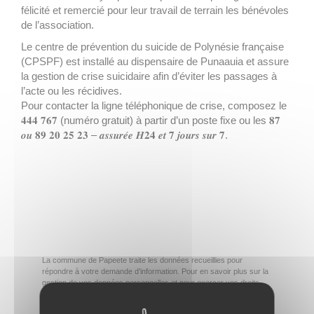
félicité et remercié pour leur travail de terrain les bénévoles
de l’association.
Le centre de prévention du suicide de Polynésie française
(CPSPF) est installé au dispensaire de Punaauia et assure
la gestion de crise suicidaire afin d’éviter les passages à
l’acte ou les récidives.
Pour contacter la ligne téléphonique de crise, composez le
𝟒𝟒𝟒 𝟕𝟔𝟕 (numéro gratuit) à partir d’un poste fixe ou les 𝟖𝟕
𝒐𝒖 𝟖𝟗 𝟐𝟎 𝟐𝟓 𝟐𝟑 – 𝒂𝒔𝒔𝒖𝒓𝒆́𝒆 𝑯𝟐𝟒 𝒆𝒕 𝟕 𝒋𝒐𝒖𝒓𝒔 𝒔𝒖𝒓 𝟕.
La commune de Papeete traite les données recueillies pour
répondre à votre demande d’information. Pour en savoir plus sur la
gestion de vos données personnelles et pour exercer vos droits,
consultez la
POLITIQUE DE CONFIDENTIALITÉ
.