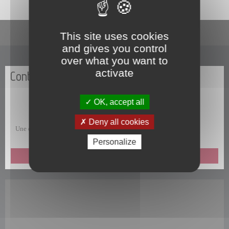
En un clic
This site uses cookies
and gives you control
over what you want to
activate
Contactez-nous
OK, accept all
Deny all cookies
Une question, une remarque, une suggestion, un commentaire ?
Personalize
ENVOYEZ-NOUS UN MESSAGE