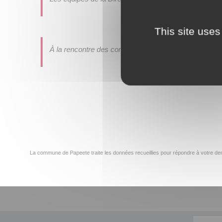
This site uses
À la rencontre des commerçants du marché.
La commune de Papeete traite les données recueillies pour répondre à votre dem