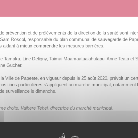
 prévention et de prélèvements de la direction de la santé sont int
am Roscol, responsable du plan communal de sauvegarde de Papeete
es aidant à mieux comprendre les mesures barrières.
e Tamaku, Line Deligny, Taimai Maamaatuaiahutapu, Anne Teata et Sor
ane Gucher.
 Ville de Papeete, en vigueur depuis le 25 août 2020, prévoit un cer
positions particulières s’appliquent au marché municipal, notamment le
de surveillance le dimanche.
ême droite, Vaihere Tehei, directrice du marché municipal.
uche, Sam Roscol, responsable du Plan communal de sauvegarde de P