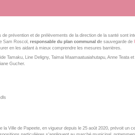
e prévention et de prélèvements de la direction de la santé sont i
e Sam Roscol,
responsable du plan communal d
e sauvegarde de
surer en les aidant à mieux comprendre les mesures barrières.
de Tamaku, Line Deligny, Taimai Maamaatuaiahutapu, Anne Teata et So
iane Gucher.
dls
la Ville de Papeete, en vigueur depuis le 25 août 2020, prévoit un c
ispositions particulières s’appliquent au marché municipal, notamment