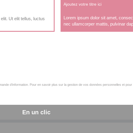
Ajoutez votre titre ici
Lorem ipsum dolor sit amet, consectetu
t. Ut elit tellus, luctus
nec ullamcorper mattis, pulvinar dap
ande d’information. Pour en savoir plus sur la gestion de vos données personnelles et pour 
En un clic