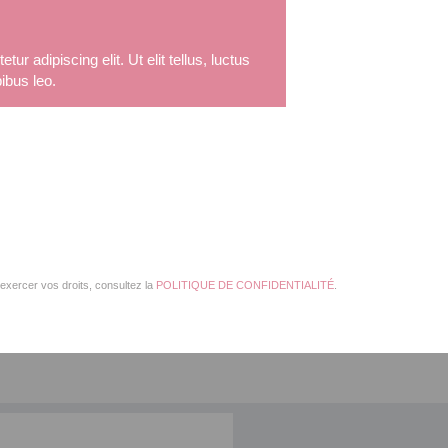
r adipiscing elit. Ut elit tellus, luctus
ibus leo.
exercer vos droits, consultez la
POLITIQUE DE CONFIDENTIALITÉ
.