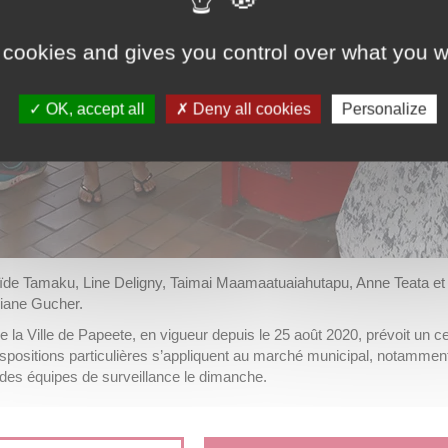
 cookies and gives you control over what you w
OK, accept all
Deny all cookies
Personalize
de Tamaku, Line Deligny, Taimai Maamaatuaiahutapu, Anne Teata et So
iane Gucher.
la Ville de Papeete, en vigueur depuis le 25 août 2020, prévoit un c
ispositions particulières s’appliquent au marché municipal, notamment
t des équipes de surveillance le dimanche.