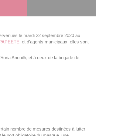
ntervenues le mardi 22 septembre 2020 au
PAPEETE
, et d’agents municipaux, elles sont
ria Anouilh, et à ceux de la brigade de
ertain nombre de mesures destinées à lutter
 le port obligatoire du masque, une