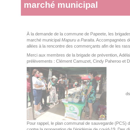
marché municipal
À la demande de la commune de Papeete, les brigades d
marché municipal
Mapuru a Paraita
. Accompagnées d
allées à la rencontre des commerçants afin de les ras
Merci aux membres de la brigade de prévention, Adélaï
prélèvements : Clément Camuzet, Cindy Paheroo et D
ds
Pour rappel, le plan communal de sauvegarde (PCS) de 
contre la propagation de l’épidémie de covid-19. Des d