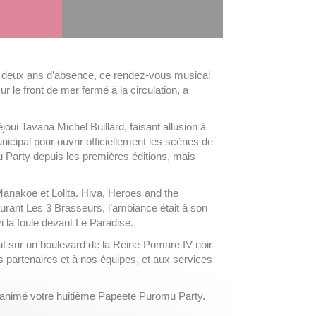
ès deux ans d’absence, ce rendez-vous musical
r le front de mer fermé à la circulation, a
éjoui Tavana Michel Buillard, faisant allusion à
nicipal pour ouvrir officiellement les scènes de
 Party depuis les premières éditions, mais
anakoe et Lolita. Hiva, Heroes and the
aurant Les 3 Brasseurs, l’ambiance était à son
i la foule devant Le Paradise.
it sur un boulevard de la Reine-Pomare IV noir
s partenaires et à nos équipes, et aux services
nt animé votre huitième Papeete Puromu Party.