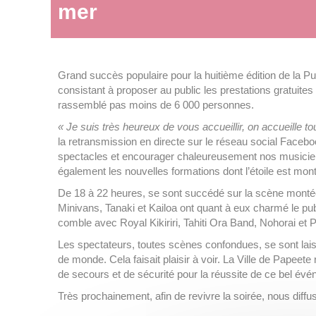
mer
Grand succès populaire pour la huitième édition de la 
consistant à proposer au public les prestations gratuites 
rassemblé pas moins de 6 000 personnes.
« Je suis très heureux de vous accueillir, on accueille 
la retransmission en directe sur le réseau social Faceboo
spectacles et encourager chaleureusement nos musiciens 
également les nouvelles formations dont l’étoile est mon
De 18 à 22 heures, se sont succédé sur la scène montée
Minivans, Tanaki et Kailoa ont quant à eux charmé le pub
comble avec Royal Kikiriri, Tahiti Ora Band, Nohorai et 
Les spectateurs, toutes scènes confondues, se sont lais
de monde. Cela faisait plaisir à voir. La Ville de Papeet
de secours et de sécurité pour la réussite de ce bel év
Très prochainement, afin de revivre la soirée, nous dif