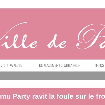
VRIR PAPEETE
DÉPLACEMENTS URBAINS
INFOS
ule sur le front de mer
 Party ravit la foule sur le fr