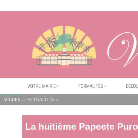
Cookies management panel
VOTRE MAIRIE
FORMALITÉS
DÉCOU
ACCUEIL
>
ACTUALITÉS
>
La huitième Papeete Puromu Party ravit la fo
La huitième Papeete Puromu