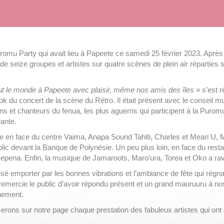
Puromu Party qui avait lieu à Papeete ce samedi 25 février 2023. Apr
de seize groupes et artistes sur quatre scènes de plein air réparties su
tout le monde à Papeete avec plaisir, même nos amis des îles »
s’est r
k du concert de la scène du Rétro. Il était présent avec le conseil mu
et chanteurs du fenua, les plus aguerris qui participent à la Puromu
tante.
 en face du centre Vaima, Anapa Sound Tahiti, Charles et Meari U, M
lic devant la Banque de Polynésie. Un peu plus loin, en face du rest
Pepena. Enfin, la musique de Jamaroots, Maro’ura, Torea et Oko a rav
sé emporter par les bonnes vibrations et l’ambiance de fête qui régna
e remercie le public d’avoir répondu présent et un grand mauruuru à no
énement.
fuserons sur notre page chaque prestation des fabuleux artistes qui o