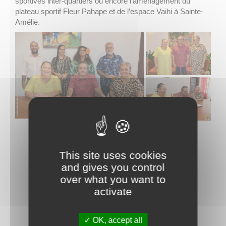
sportives inter-quartiers ou encore l’aménagement du
plateau sportif Fleur Pahape et de l’espace Vaihi à Sainte-
Amélie.
This site uses cookies
and gives you control
over what you want to
activate
La commune de Papeete traite les données recueillies pour
répondre à votre demande d’information. Pour en savoir plus sur la
gestion de vos données personnelles et pour exercer vos droits,
OK, accept all
consultez la
POLITIQUE DE CONFIDENTIALITÉ
.